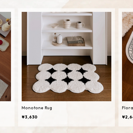
Monotone Rug
Flora
¥3,630
¥2,6