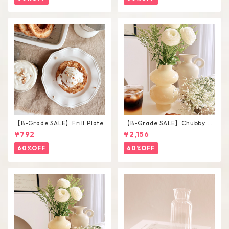
【B-Grade SALE】Frill Plate
【B-Grade SALE】Chubby V
ase / L
¥792
¥2,156
60%OFF
60%OFF