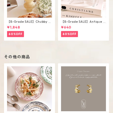
【B-Grade SALE】Chubby V
【B-Grade SALE】Antique F
ase / M
lower Vase #C
¥1,848
¥640
60%OFF
60%OFF
その他の商品