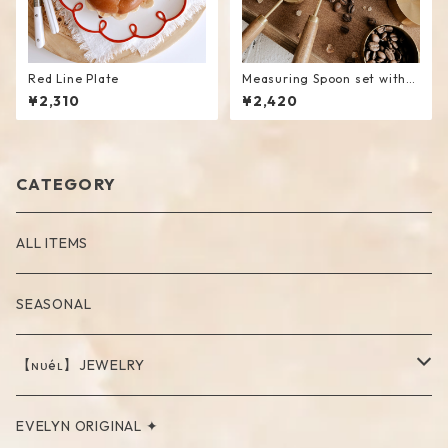
Red Line Plate
Measuring Spoon set with
Wooden Handle
¥2,310
¥2,420
CATEGORY
ALL ITEMS
SEASONAL
【ɴᴜéʟ】JEWELRY
PIERCE
EVELYN ORIGINAL ✦