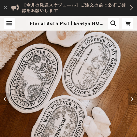
【今月の発送スケジュール】ご注文の前に必ずご確
認をお願いします
Floral Bath Mat | Evelyn HOME
ACCESSORY | INTERIOR & LIFE
STYLE