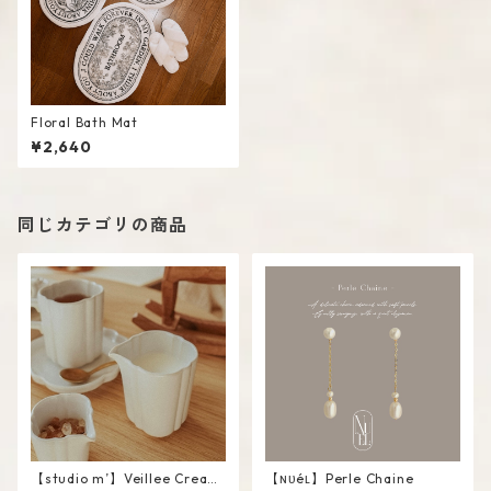
Floral Bath Mat
¥2,640
同じカテゴリの商品
【studio m’】Veillee Cream
【ɴᴜéʟ】Perle Chaine