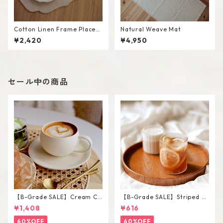
Cotton Linen Frame Placem
Natural Weave Mat
at #Beige
¥2,420
¥4,950
セール中の商品
【B-Grade SALE】Cream Co
【B-Grade SALE】Striped Sh
lor Round Shape Cup Saucer
ort Glass / M
¥1,408
¥616
Set
60%OFF
60%OFF