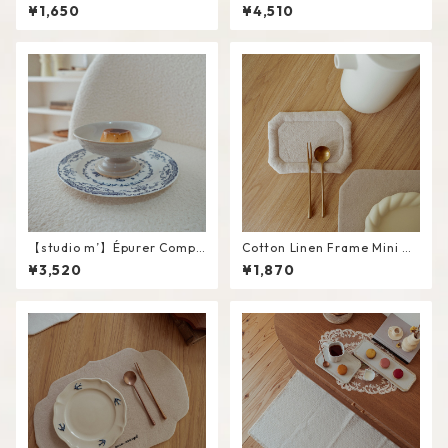
er #White / L
¥1,650
¥4,510
【studio m’】Épurer Compo
Cotton Linen Frame Mini M
te #White / M
at #Beige
¥3,520
¥1,870