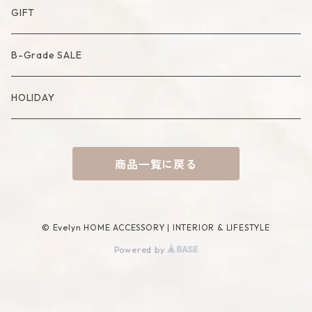
Artificial Bouquet
Cutlery
Candle
Lamp
Mat
Bag
GIFT
Compote・Cake Stand
Candle Accessory
Object
Socks
B-Grade SALE
Placemat
Basket
Mirror
HOLIDAY
Tablecloth
Tissue Cover
商品一覧に戻る
Coaster
Rug
Incense Accessory
© Evelyn HOME ACCESSORY | INTERIOR & LIFESTYLE
Powered by