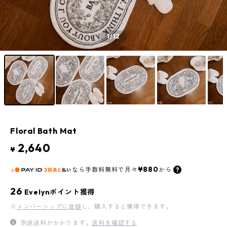
1
/12
Floral Bath Mat
2,640
¥
¥880
なら
手数料無料で
月々
から
26
Evelynポイント獲得
※
メンバーシップに登録
し、購入すると獲得できます。
別途送料がかかります。
送料を確認する