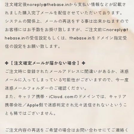
注文確定後
noreply@thebase.in
から支払い情報などが記載さ
れました購入完了メールを配信させていただいております。
システムの関係上、メールの再送をする事は出来かねますので
お客様にはお手数をお掛け致しますが、ご注文前に
noreply@t
hebase.in
の受信設定もしくは、thebase.inをドメイン指定受
信の設定をお願い致します。
✤【 注文確定メールが届かない場合 】✤
ご注文時に登録されたメールアドレスに間違いがあるか、迷惑
メールに入ってしまっている可能性がございますので、今一度
迷惑メールフォルダーのご確認ください。
また、キャリア携帯・iCloud. comのドメインでは、キャリア
携帯会社／Apple側で迷惑判定され元々送信されないというこ
とも稀ではございません。
ご注文内容の再送をご希望の場合はお問い合わせにてご連絡く