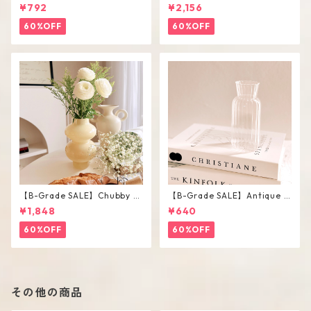
ase / L
¥792
¥2,156
60%OFF
60%OFF
【B-Grade SALE】Chubby V
【B-Grade SALE】Antique F
ase / M
lower Vase #C
¥1,848
¥640
60%OFF
60%OFF
その他の商品