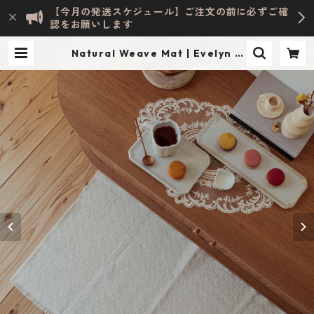
【今月の発送スケジュール】ご注文の前に必ずご確
認をお願いします
Natural Weave Mat | Evelyn H
OME ACCESSORY | INTERIOR &
LIFESTYLE