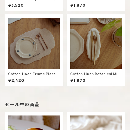
te #White / M
at #Beige
¥3,520
¥1,870
Cotton Linen Frame Placem
Cotton Linen Botanical Mini
at #Beige
Mat #White
¥2,420
¥1,870
セール中の商品