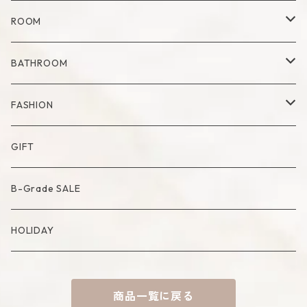
Glass
Dry Flower Vase
Set
Tray
Kitchen Tool
ROOM
Milk Pitcher
Fabric Poster
Tea Pot
Blanket
BATHROOM
Bowl
Artificial Flower
Accessory Case
Towel
FASHION
Artificial Bouquet
Cutlery
Candle
Lamp
Mat
Bag
GIFT
Compote・Cake Stand
Candle Accessory
Object
Socks
B-Grade SALE
Placemat
Basket
Mirror
HOLIDAY
Tablecloth
Tissue Cover
商品一覧に戻る