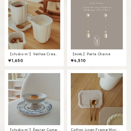
【studio m’】Veillee Cream
【ɴᴜéʟ】Perle Chaine
er #White / L
¥1,650
¥4,510
【studio m’】Épurer Compo
Cotton Linen Frame Mini M