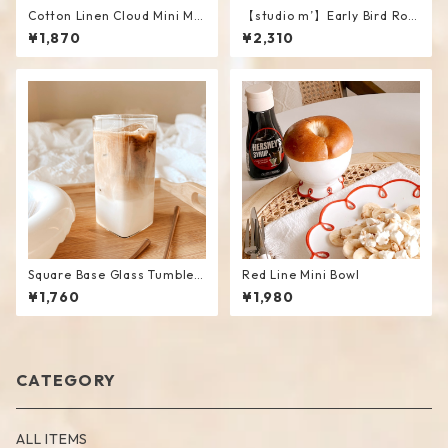
Cotton Linen Cloud Mini Ma
【studio m’】Early Bird Rou
t #Beige
nd Plate / S
¥1,870
¥2,310
Square Base Glass Tumbler
Red Line Mini Bowl
/ L
¥1,760
¥1,980
CATEGORY
ALL ITEMS