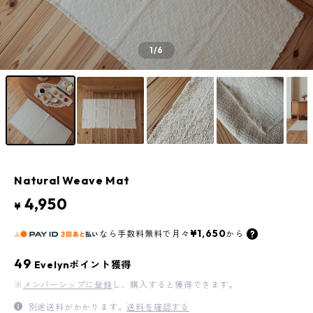
1
/6
Natural Weave Mat
4,950
¥
¥1,650
なら
手数料無料で
月々
から
49
Evelynポイント獲得
※
メンバーシップに登録
し、購入すると獲得できます。
別途送料がかかります。
送料を確認する