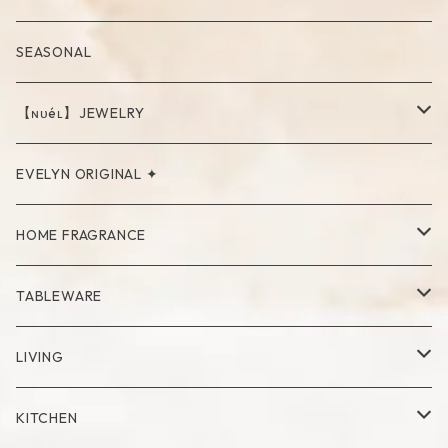
SEASONAL
【ɴᴜéʟ】JEWELRY
PIERCE
EVELYN ORIGINAL ✦
NECKLACE
HOME FRAGRANCE
RING
Palo Santo
TABLEWARE
Cup
LIVING
Mug
Plate
Vase
KITCHEN