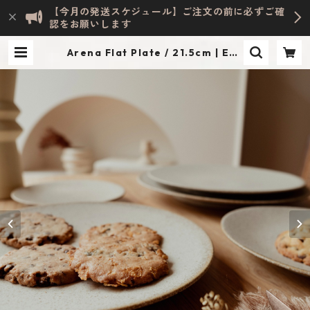
【今月の発送スケジュール】ご注文の前に必ずご確
認をお願いします
Arena Flat Plate / 21.5cm | Eve
lyn HOME ACCESSORY | INTERI
OR & LIFESTYLE