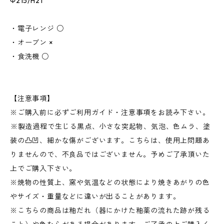
Φ215/H21
・電子レンジ ○
・オーブン ×
・食洗機 ○
【注意事項】
※ご購入前に必ずご利用ガイド・注意事項をお読み下さい。
︎※製造過程で生じる黒点、小さな突起物、気泡、色ムラ、塗
装の凸凹、細かな傷がございます。こちらは、使用上問題あ
りませんので、不良品ではございません。予めご了承頂いた
上でご購入下さい。
※焼物の性質上、窯や気温などの状態により焼きあがりの色
やサイズ・重量などに違いが出ることがあります。
※こちらの商品は釉だれ（器にかけた釉薬の流れた跡が残る