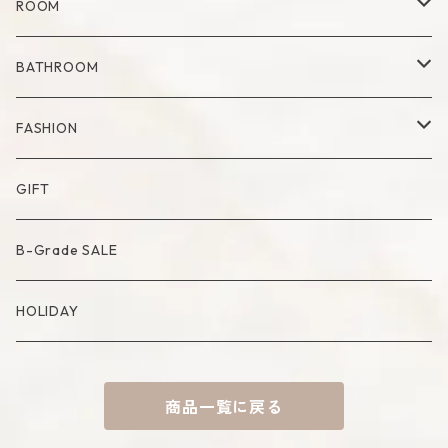
Dry Flower Vase
Set
Tray
Kitchen Tool
ROOM
Milk Pitcher
Fabric Poster
Tea Pot
Blanket
BATHROOM
Bowl
Artificial Flower
Accessory Case
Towel
FASHION
Artificial Bouquet
Cutlery
Candle
Lamp
Mat
Bag
GIFT
Compote・Cake Stand
Candle Accessory
Object
Socks
B-Grade SALE
Placemat
Basket
Mirror
HOLIDAY
Tablecloth
Tissue Cover
商品一覧に戻る
Coaster
Rug