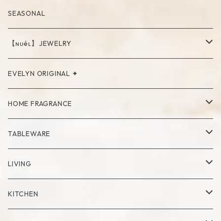
SEASONAL
【ɴᴜéʟ】JEWELRY
PIERCE
EVELYN ORIGINAL ✦
NECKLACE
HOME FRAGRANCE
RING
Palo Santo
TABLEWARE
Cup
LIVING
Mug
Plate
Vase
KITCHEN
Glass