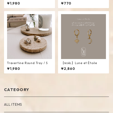
#RoseGold
¥1,980
¥770
Travertine Round Tray / S
【ɴᴜéʟ】Lune et Étoile
¥1,980
¥2,860
CATEGORY
ALL ITEMS