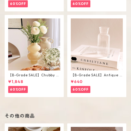
60%OFF
60%OFF
【B-Grade SALE】Chubby V
【B-Grade SALE】Antique F
ase / M
lower Vase #C
¥1,848
¥640
60%OFF
60%OFF
その他の商品