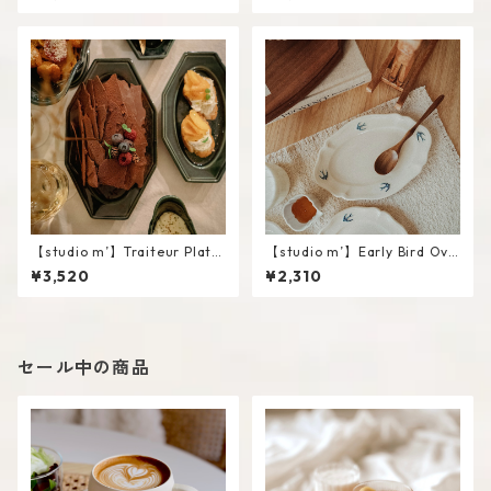
【studio m’】Traiteur Plate
【studio m’】Early Bird Ova
#Navy / L
l plate / S
¥3,520
¥2,310
セール中の商品