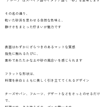
“アレーナ”はスペイン語やイタリア語で「砂」を意味します
その名の通り、
乾いた砂浜を思わせる自然な色味と、
静けさをまとった佇まいが魅力です
表面はわずかにざらつきのあるマットな質感
指先に触れるたびに、
素朴であたたかな土や砂の風合いを感じられます
フラットな形状は、
料理を余白とともに美しく引き立ててくれるデザイン
チーズやパン、フルーツ、デザートなどをさっとのせるだけ
で、