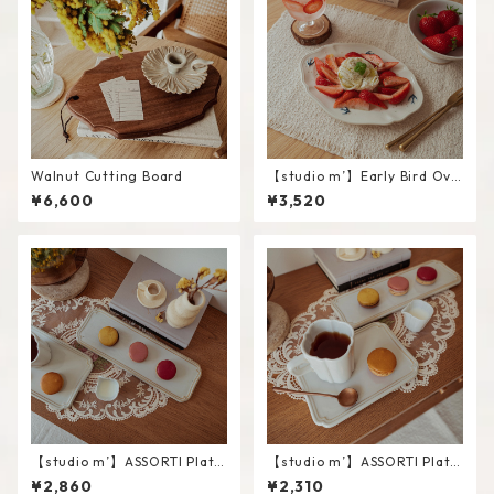
Walnut Cutting Board
【studio m’】Early Bird Ova
l plate / L
¥6,600
¥3,520
【studio m’】ASSORTI Plate
【studio m’】ASSORTI Plate
/ L
/ S
¥2,860
¥2,310