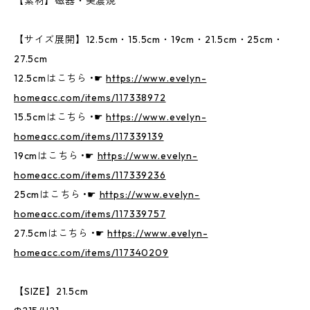
【素材】磁器・美濃焼
【サイズ展開】12.5cm・15.5cm・19cm・21.5cm・25cm・
27.5cm
12.5cmはこちら •☛
https://www.evelyn-
homeacc.com/items/117338972
15.5cmはこちら •☛
https://www.evelyn-
homeacc.com/items/117339139
19cmはこちら •☛
https://www.evelyn-
homeacc.com/items/117339236
25cmはこちら •☛
https://www.evelyn-
homeacc.com/items/117339757
27.5cmはこちら •☛
https://www.evelyn-
homeacc.com/items/117340209
【SIZE】21.5cm