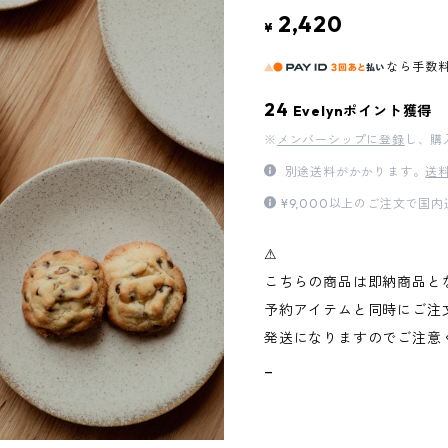
2,420
¥
なら
手数
24
Evelynポイント獲得
※
メンバーシップに登録
し、購
別途送料がかかります。
送
¥9,000以上のご注文で国
⚠︎
こちらの商品は即納商品と
予約アイテムと同時にご注
発送になりますのでご注意
_