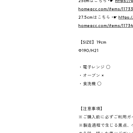
25cmはこちら •☛
https:/
homeacc.com/items/1173
27.5cmはこちら •☛
https:
homeacc.com/items/1173
【SIZE】19cm
Φ190/H21
・電子レンジ ○
・オーブン ×
・食洗機 ○
【注意事項】
※ご購入前に必ずご利用ガ
︎※製造過程で生じる黒点