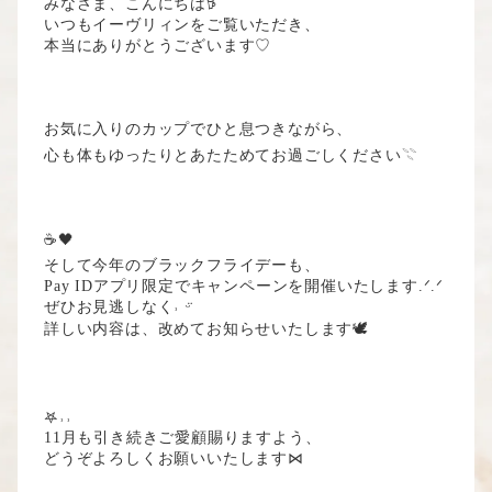
みなさま、こんにちは𖠚՜
いつもイーヴリィンをご覧いただき、
本当にありがとうございます♡
お気に入りのカップでひと息つきながら、
心も体もゆったりとあたためてお過ごしください𓇢
☕️🖤
そして今年のブラックフライデーも、
Pay IDアプリ限定でキャンペーンを開催いたします.ᐟ.ᐟ
ぜひお見逃しなく˒ ᵕ̈
詳しい内容は、改めてお知らせいたします🕊️
𖤐˒˒
11月も引き続きご愛顧賜りますよう、
どうぞよろしくお願いいたします⋈