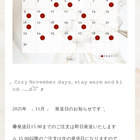
఼ 𝙲𝚘𝚣𝚢 𝙽𝚘𝚟𝚎𝚖𝚋𝚎𝚛 𝚍𝚊𝚢𝚜, 𝚜𝚝𝚊𝚢 𝚠𝚊𝚛𝚖 𝚊𝚗𝚍 𝚔𝚒
𝚗𝚍. 𓂃𓈒ඡ𓅯ᐝ ೨
2025年 ⸜ 11月 ⸝ 発送日のお知らせです ¨̮
🔴発送日15:00までのご注文は即日発送いたします
⚠︎ 15:00以降のご注文は次の発送日になりますので