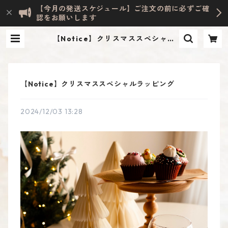
【今月の発送スケジュール】ご注文の前に必ずご確
認をお願いします
【Notice】クリスマススペシャル
ラッピング | Evelyn HOME ACCE
SSORY | INTERIOR & LIFESTYL
E
【Notice】クリスマススペシャルラッピング
2024/12/03 13:28