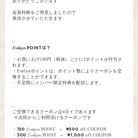
ありがとうございます
会員特典をご用意しましたので
発信させていただきます
-
𝓔𝓿𝓮𝓵𝔂𝓷 POINTは？
・お買い上げ100円（税抜）ごとに1ポイントが付与さ
れます。
・Evelynポイントは、ポイント数によりクーポンを交
換することができます。
・不定期にメンバー限定特典を配信します。
-
ご交換できるクーポンは4タイプあります
※次回からご利用頂けるクーポンです
150
¥500
・
𝓔𝓿𝓮𝓵𝔂𝓷 POINT →
off COUPON
300
¥1,000
・
𝓔𝓿𝓮𝓵𝔂𝓷 POINT →
off COUPON