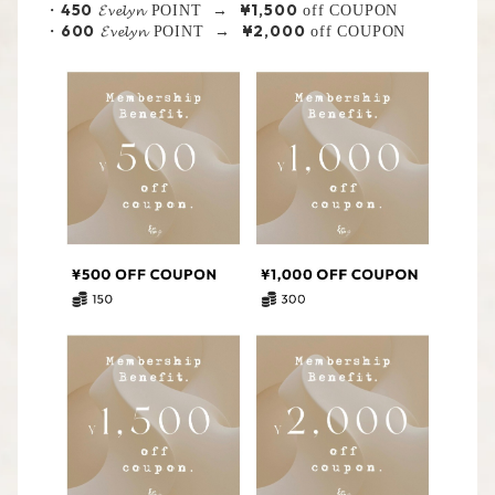
450
¥1,500
・
𝓔𝓿𝓮𝓵𝔂𝓷 POINT →
off COUPON
600
¥2,000
・
𝓔𝓿𝓮𝓵𝔂𝓷 POINT →
off COUPON