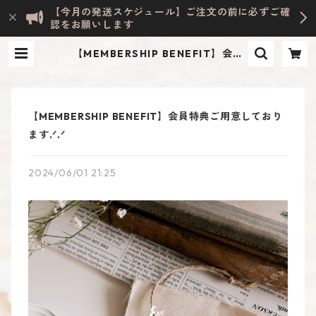
【今月の発送スケジュール】ご注文の前に必ずご確
認をお願いします
【MEMBERSHIP BENEFIT】会員
特典ご用意しております.ᐟ.ᐟ | Evely
n HOME ACCESSORY | INTERIO
R & LIFESTYLE
【MEMBERSHIP BENEFIT】会員特典ご用意しており
ます.ᐟ.ᐟ
2024/06/01 21:25