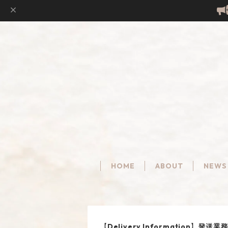
HOME
ABOUT
NEWS
【Delivery Information】