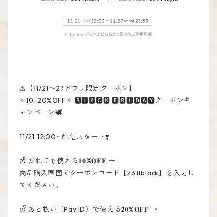
⚠︎【11/21〜27アプリ限定クーポン】
✧10-20%OFF✧ 🅱🅻🅰🅲🅺 🅵🆁🅸🅳🅰🆈クーポンキ
ャンペーン🕊
11/21 12:00~ 配信スタート❣️
ᰔᩚ だれでも使える𝟏𝟎%𝐎𝐅𝐅 →
商品購入画面でクーポンコード【2311black】を入力し
てください。
ᰔᩚ あと払い（Pay ID）で使える𝟐𝟎%𝐎𝐅𝐅 →