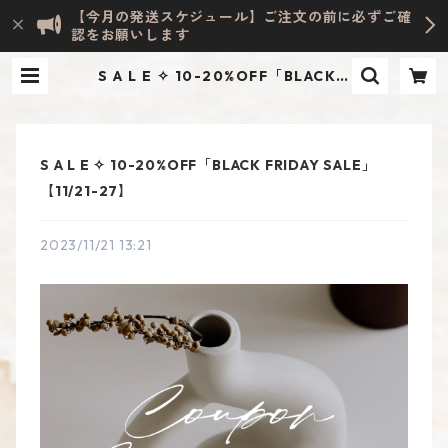
【今月の発送スケジュール】ご注文の前に必ずご確
認をお願いします
S A L E ✧ 10-20%OFF「BLACK F
RIDAY SALE」【11/21-27】 | Eve
lyn HOME ACCESSORY | INTERI
OR & LIFESTYLE
S A L E ✧ 10-20%OFF「BLACK FRIDAY SALE」
【11/21-27】
2023/11/21 13:21