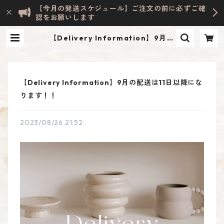
【今月の発送スケジュール】ご注文の前に必ずご確
認をお願いします
【Delivery Information】9月の
配送は11日以降になります！！ | Ev
elyn HOME ACCESSORY | INTER
IOR & LIFESTYLE
【Delivery Information】9月の配送は11日以降にな
ります！！
2023/08/26 21:52