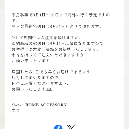
来月私事で
月
日〜
日まで
海外に行く予定ですの
9
1
10
で、
今月の最終発送日は
月
日とさせて頂きます。
8
31
期間中はご注文を頂けますが、
9/1-10
即納商品の配送日は
月
日以降になりますので、
9
11
お客様には大変ご迷惑をお掛けいたしますが、
余裕を持ってご注文いただきますよう
お願い申し上げます
帰国したら
日でも早くお届けできるよう
1
尽力してまいりますので、
何卒ご理解くださいますよう、
お願いいたします
🙇🏻‍♀️
𝓔𝓿𝓮𝓵𝔂𝓷
𝐇𝐎𝐌𝐄
𝐀𝐂𝐂𝐄𝐒𝐒𝐎𝐑𝐘
文音