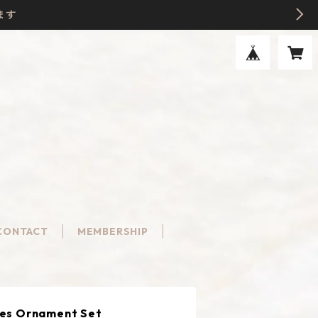
ます
CONTACT
MEMBERSHIP
es Ornament Set