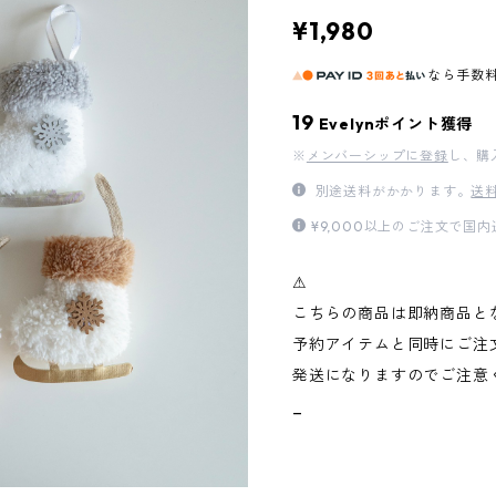
¥1,980
なら
手数
19
Evelynポイント獲得
※
メンバーシップに登録
し、購
別途送料がかかります。
送
¥9,000以上のご注文で国
⚠︎
こちらの商品は即納商品と
予約アイテムと同時にご注
発送になりますのでご注意
_