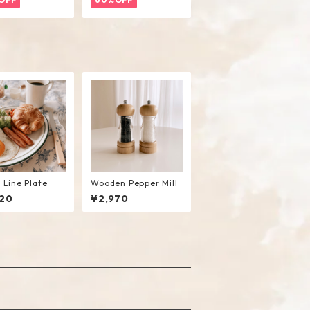
 Line Plate
Wooden Pepper Mill
20
¥2,970