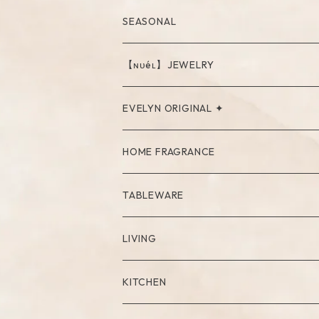
SEASONAL
【ɴᴜéʟ】JEWELRY
PIERCE
EVELYN ORIGINAL ✦
NECKLACE
HOME FRAGRANCE
RING
Palo Santo
TABLEWARE
Cup
LIVING
Mug
Plate
Vase
KITCHEN