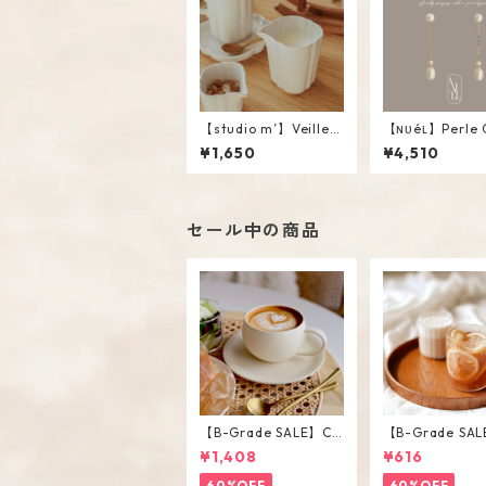
【studio m’】Veillee
【ɴᴜéʟ】Perle 
Creamer #White / L
e
¥1,650
¥4,510
セール中の商品
【B-Grade SALE】Cr
【B-Grade SAL
eam Color Round Sh
iped Short Gla
¥1,408
¥616
ape Cup Saucer Set
60%OFF
60%OFF