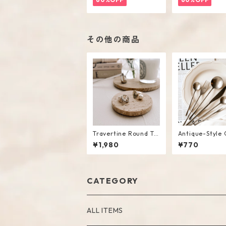
その他の商品
Travertine Round Tr
Antique-Style 
ay / S
y #Silver
¥1,980
¥770
CATEGORY
ALL ITEMS