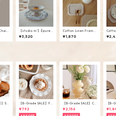
Chain
【studio m’】Épurer
Cotton Linen Frame
Cotto
Compote #White / M
Mini Mat #Beige
Place
¥3,520
¥1,870
¥2,4
E】Str
【B-Grade SALE】Fri
【B-Grade SALE】Ch
【B-G
ss / M
ll Plate
ubby Vase / L
ubby 
¥792
¥2,156
¥1,8
60%OFF
60%OFF
60%