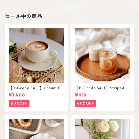
セール中の商品
【B-Grade SALE】Cream Co
【B-Grade SALE】Striped Sh
lor Round Shape Cup Saucer
ort Glass / M
¥1,408
¥616
Set
60%OFF
60%OFF