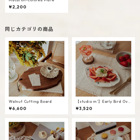
¥2,200
同じカテゴリの商品
Walnut Cutting Board
【studio m’】Early Bird Ova
l plate / L
¥6,600
¥3,520