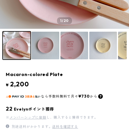
1
/20
Macaron-colored Plate
2,200
¥
¥730
なら
手数料無料で
月々
から
22
Evelynポイント獲得
※
メンバーシップに登録
し、購入すると獲得できます。
別途送料がかかります。
送料を確認する