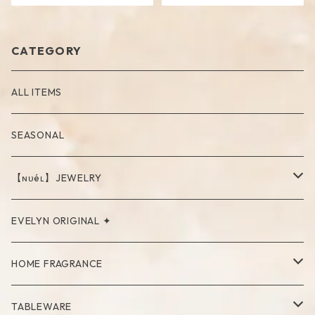
CATEGORY
ALL ITEMS
SEASONAL
【ɴᴜéʟ】JEWELRY
PIERCE
EVELYN ORIGINAL ✦
NECKLACE
HOME FRAGRANCE
RING
Palo Santo
TABLEWARE