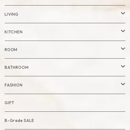
Cup
LIVING
Mug
Plate
Vase
KITCHEN
Glass
Dry Flower Vase
Set
Tray
Kitchen Tool
ROOM
Milk Pitcher
Fabric Poster
Tea Pot
Blanket
BATHROOM
Bowl
Artificial Flower
Accessory Case
Towel
FASHION
Artificial Bouquet
Cutlery
Candle
Lamp
Mat
Bag
GIFT
Compote・Cake Stand
Candle Accessory
Object
Socks
B-Grade SALE