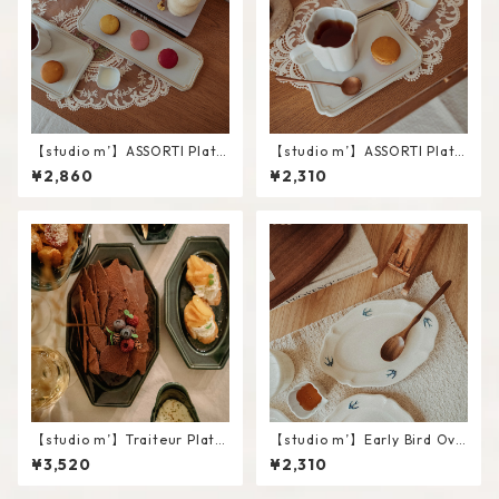
【studio m’】ASSORTI Plate
【studio m’】ASSORTI Plate
/ L
/ S
¥2,860
¥2,310
【studio m’】Traiteur Plate
【studio m’】Early Bird Ova
#Navy / L
l plate / S
¥3,520
¥2,310