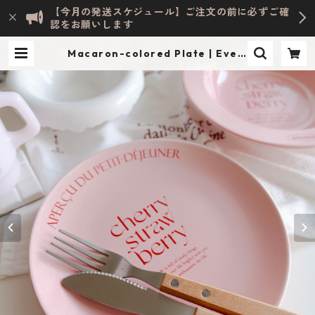
【今月の発送スケジュール】ご注文の前に必ずご確
認をお願いします
Macaron-colored Plate | Evely
n HOME ACCESSORY | INTERIO
R & LIFESTYLE