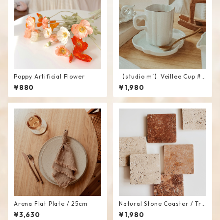
Poppy Artificial Flower
【studio m’】Veillee Cup #
White
¥880
¥1,980
Arena Flat Plate / 25cm
Natural Stone Coaster / Tra
y
¥3,630
¥1,980