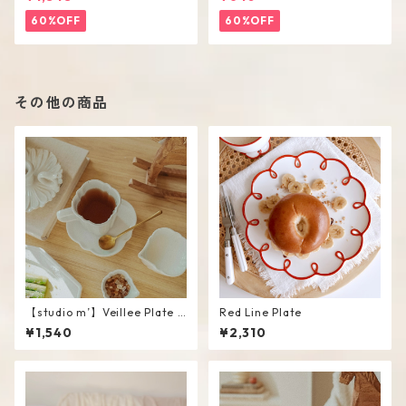
60%OFF
60%OFF
その他の商品
【studio m’】Veillee Plate #
Red Line Plate
White
¥1,540
¥2,310