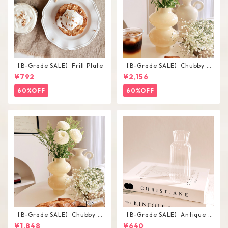
【B-Grade SALE】Frill Plate
【B-Grade SALE】Chubby V
ase / L
¥792
¥2,156
60%OFF
60%OFF
【B-Grade SALE】Chubby V
【B-Grade SALE】Antique F
ase / M
lower Vase #C
¥1,848
¥640