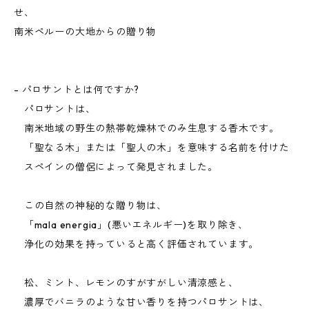
せ、
南米ペルーの大地からの贈り物
- パロサントとは何ですか?
パロサントは、
南米地域の野生の熱帯乾燥林でのみ生息する香木です。
「聖なる木」または「聖人の木」を意味する名前を付けた
スペインの僧侶によって発見されました。
この自然の神秘的な贈り物は、
「mala energia」(悪いエネルギー)を取り除き、
浄化の効果を持っていると高く評価されています。
松、ミント、レモンのすがすがしい清涼感と、
濃厚でバニラのような甘い香りを持つパロサントは、