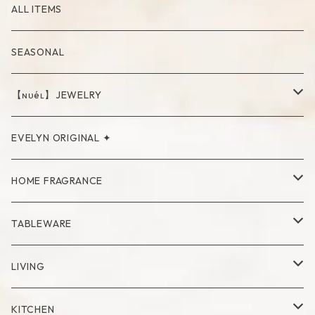
ALL ITEMS
SEASONAL
【ɴᴜéʟ】JEWELRY
PIERCE
EVELYN ORIGINAL ✦
NECKLACE
HOME FRAGRANCE
RING
Palo Santo
TABLEWARE
Cup
LIVING
Mug
Plate
Vase
KITCHEN