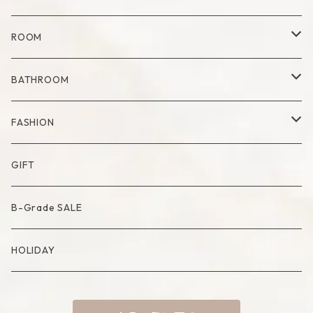
Glass
Dry Flower Vase
Set
Tray
Kitchen Tool
ROOM
Milk Pitcher
Fabric Poster
Tea Pot
Blanket
BATHROOM
Bowl
Artificial Flower
Accessory Case
Towel
FASHION
Artificial Bouquet
Cutlery
Candle
Lamp
Mat
Bag
GIFT
Compote・Cake Stand
Candle Accessory
Object
Socks
B-Grade SALE
Placemat
Basket
Mirror
HOLIDAY
Tablecloth
Tissue Cover