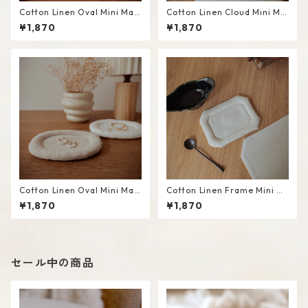
Cotton Linen Oval Mini Mat
Cotton Linen Cloud Mini Ma
#White
t #White
¥1,870
¥1,870
Cotton Linen Oval Mini Mat
Cotton Linen Frame Mini M
#Beige
at #White
¥1,870
¥1,870
セール中の商品