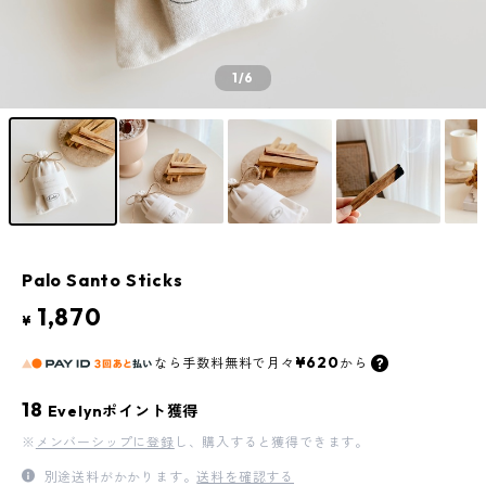
1
/6
Palo Santo Sticks
1,870
¥
¥620
なら
手数料無料で
月々
から
18
Evelynポイント獲得
※
メンバーシップに登録
し、購入すると獲得できます。
別途送料がかかります。
送料を確認する