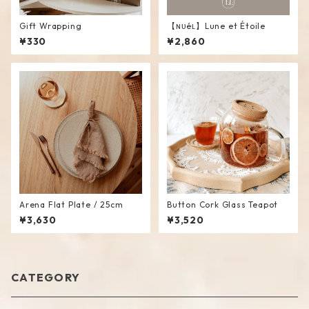
Gift Wrapping
【ɴᴜéʟ】Lune et Étoile
¥330
¥2,860
Arena Flat Plate / 25cm
Button Cork Glass Teapot
¥3,630
¥3,520
CATEGORY