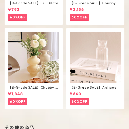
【B-Grade SALE】Frill Plate
【B-Grade SALE】Chubby V
ase / L
¥792
¥2,156
60%OFF
60%OFF
【B-Grade SALE】Chubby V
【B-Grade SALE】Antique F
ase / M
lower Vase #C
¥1,848
¥640
60%OFF
60%OFF
その他の商品