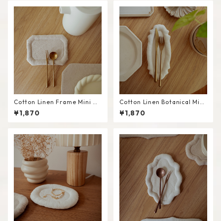
Cotton Linen Frame Mini M
Cotton Linen Botanical Mini
at #Beige
Mat #White
¥1,870
¥1,870