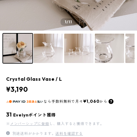
1
/11
Crystal Glass Vase / L
¥3,190
¥1,060
なら
手数料無料で
月々
から
31
Evelynポイント獲得
※
メンバーシップに登録
し、購入すると獲得できます。
別途送料がかかります。
送料を確認する