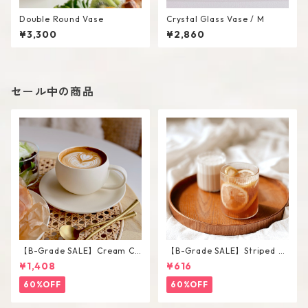
Double Round Vase
Crystal Glass Vase / M
¥3,300
¥2,860
セール中の商品
【B-Grade SALE】Cream Co
【B-Grade SALE】Striped Sh
lor Round Shape Cup Saucer
ort Glass / M
¥1,408
¥616
Set
60%OFF
60%OFF