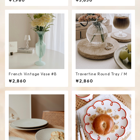
¥1,980
¥3,630
French Vintage Vase #B
Travertine Round Tray / M
¥2,860
¥2,860