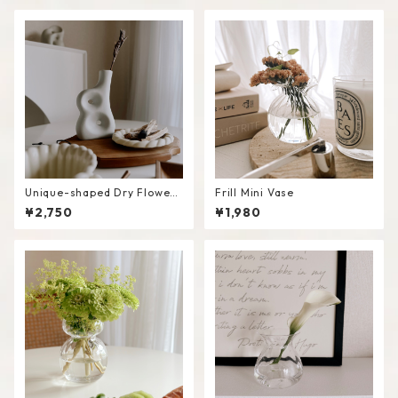
Unique-shaped Dry Flower
Frill Mini Vase
Vase #C
¥2,750
¥1,980