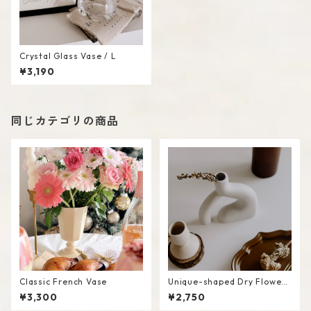
Crystal Glass Vase / L
¥3,190
同じカテゴリの商品
Classic French Vase
Unique-shaped Dry Flower
Vase #D
¥3,300
¥2,750