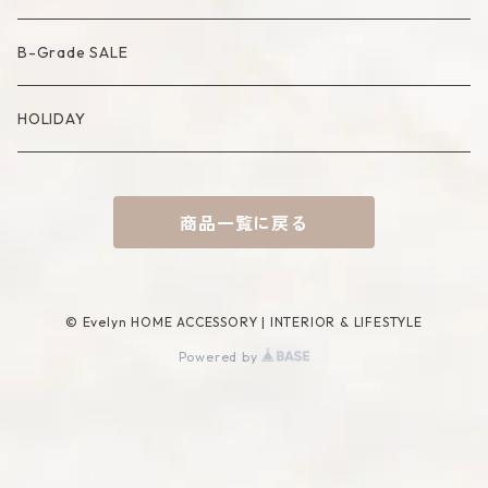
Compote・Cake Stand
Candle Accessory
Object
Socks
B-Grade SALE
Placemat
Basket
Mirror
HOLIDAY
Tablecloth
Tissue Cover
商品一覧に戻る
Coaster
Rug
Incense Accessory
© Evelyn HOME ACCESSORY | INTERIOR & LIFESTYLE
Powered by