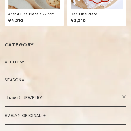
Arena Flat Plate / 27.5cm
Red Line Plate
¥4,510
¥2,310
CATEGORY
ALL ITEMS
SEASONAL
【ɴᴜéʟ】JEWELRY
PIERCE
EVELYN ORIGINAL ✦