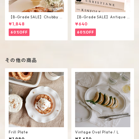
【B-Grade SALE】Chubby V
【B-Grade SALE】Antique F
ase / M
lower Vase #C
¥1,848
¥640
60%OFF
60%OFF
その他の商品
Frill Plate
Vintage Oval Plate / L