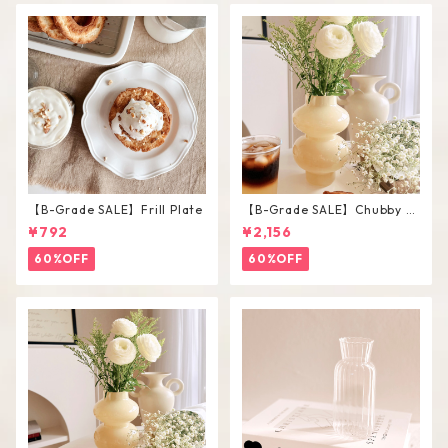
【B-Grade SALE】Frill Plate
【B-Grade SALE】Chubby V
ase / L
¥792
¥2,156
60%OFF
60%OFF