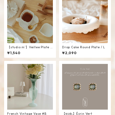
【studio m’】Veillee Plate #
Drop Cake Round Plate / L
White
¥1,540
¥2,090
French Vintage Vase #B
【ɴᴜéʟ】Écrin Vert