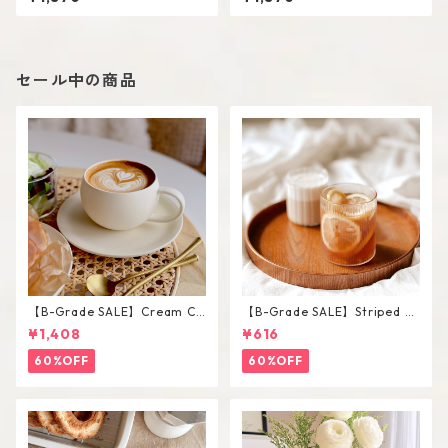
セール中の商品
【B-Grade SALE】Cream Co
【B-Grade SALE】Striped Sh
lor Round Shape Cup Saucer
ort Glass / M
¥1,408
¥616
Set
60%OFF
60%OFF