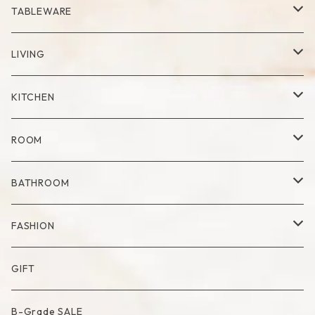
RING
Palo Santo
TABLEWARE
Cup
LIVING
Mug
Plate
Vase
KITCHEN
Glass
Dry Flower Vase
Set
Tray
Kitchen Tool
ROOM
Milk Pitcher
Fabric Poster
Tea Pot
Blanket
BATHROOM
Bowl
Artificial Flower
Accessory Case
Towel
FASHION
Artificial Bouquet
Cutlery
Candle
Lamp
Mat
Bag
GIFT
Compote・Cake Stand
Candle Accessory
Object
Socks
B-Grade SALE