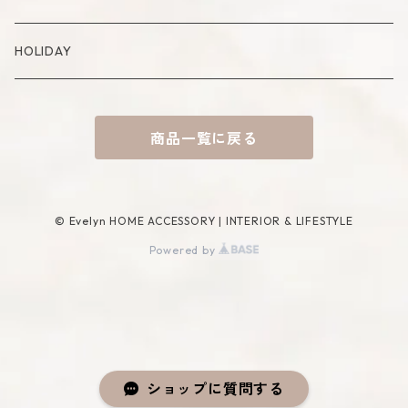
Placemat
Basket
Mirror
HOLIDAY
Tablecloth
Tissue Cover
商品一覧に戻る
Coaster
Rug
Incense Accessory
© Evelyn HOME ACCESSORY | INTERIOR & LIFESTYLE
Powered by
ショップに質問する