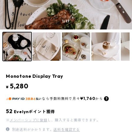
1
/17
Monotone Display Tray
5,280
¥
¥1,760
なら
手数料無料で
月々
から
52
Evelynポイント獲得
※
メンバーシップに登録
し、購入すると獲得できます。
別途送料がかかります。
送料を確認する