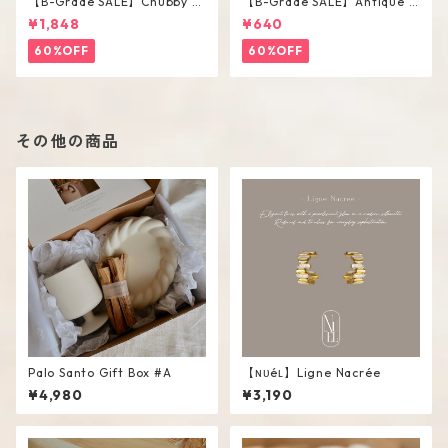
【B-Grade SALE】Chubby V
【B-Grade SALE】Antique F
ase / M
lower Vase #C
¥1,848
¥640
60%OFF
60%OFF
その他の商品
Palo Santo Gift Box #A
【ɴᴜéʟ】Ligne Nacrée
¥4,980
¥3,190