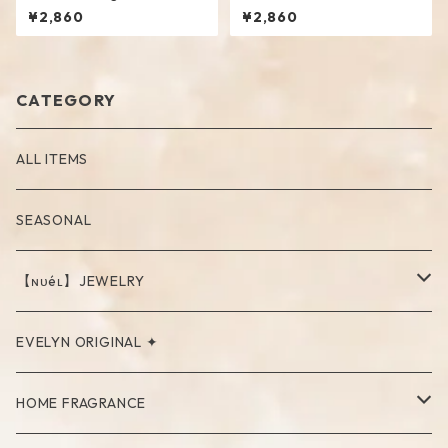
¥2,860
¥2,860
CATEGORY
ALL ITEMS
SEASONAL
【ɴᴜéʟ】JEWELRY
PIERCE
EVELYN ORIGINAL ✦
NECKLACE
HOME FRAGRANCE