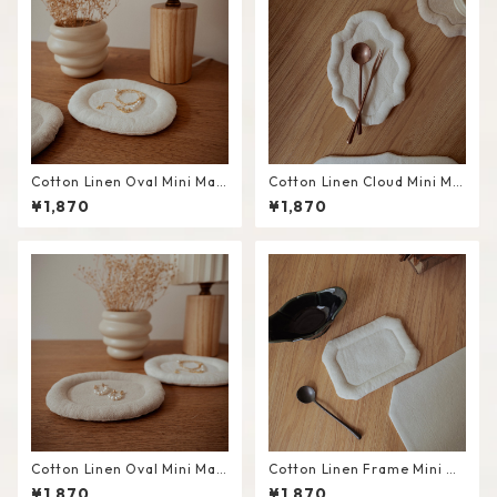
Cotton Linen Oval Mini Mat
Cotton Linen Cloud Mini Ma
#White
t #White
¥1,870
¥1,870
Cotton Linen Oval Mini Mat
Cotton Linen Frame Mini M
#Beige
at #White
¥1,870
¥1,870