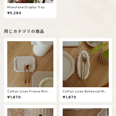
Monotone Display Tray
¥5,280
同じカテゴリの商品
Cotton Linen Frame Mini M
Cotton Linen Botanical Mini
at #Beige
Mat #White
¥1,870
¥1,870