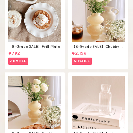
【B-Grade SALE】Frill Plate
【B-Grade SALE】Chubby V
ase / L
¥792
¥2,156
60%OFF
60%OFF