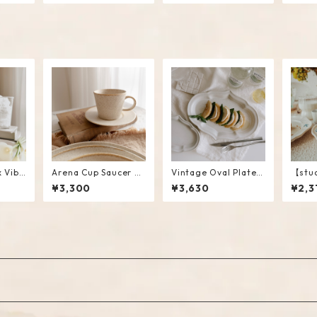
x Vibe
Arena Cup Saucer Se
Vintage Oval Plate /
【stud
mbler
t
L
rd Ro
¥3,300
¥3,630
¥2,3