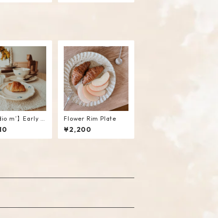
io m’】Early Bi
Flower Rim Plate
und Plate / S
10
¥2,200