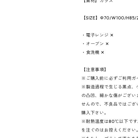
【素材】ガラス
【SIZE】Φ70/W100/H85/
・電子レンジ ✕
・オーブン ✕
・食洗機 ✕
【注意事項】
※ご購入前に必ずご利用ガ
※製造過程で生じる黒点、
の凸凹、細かな傷がござい
せんので、不良品ではござ
購入下さい。
※耐熱温度は80℃以下で
を注ぐのはお控えください