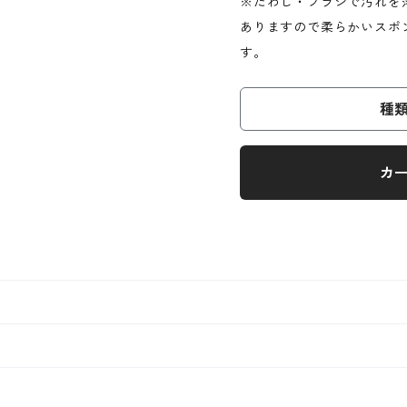
※たわし・ブラシで汚れを
ありますので柔らかいスポ
す。
種
カ