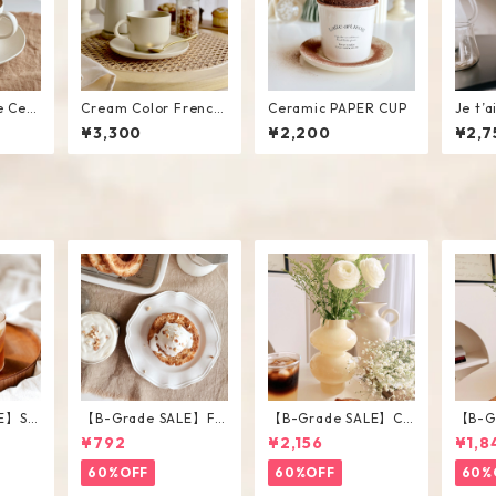
e Cer
Cream Color French
Ceramic PAPER CUP
Je t’
r Set
Styling Cup Saucer S
¥3,300
¥2,200
¥2,7
et
E】Str
【B-Grade SALE】Fri
【B-Grade SALE】Ch
【B-G
ss / M
ll Plate
ubby Vase / L
ubby 
¥792
¥2,156
¥1,8
60%OFF
60%OFF
60%