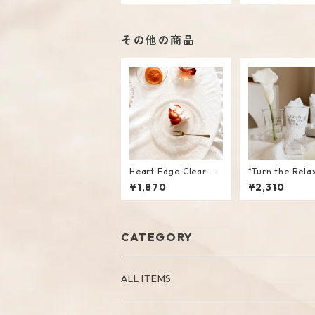
その他の商品
Heart Edge Clear Gl
“Turn the Rela
ass Plate
s On” Glass Tu
¥1,870
¥2,310
CATEGORY
ALL ITEMS