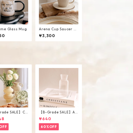
aime Glass Mug
Arena Cup Saucer Se
t
50
¥3,300
rade SALE】Ch
【B-Grade SALE】An
Vase / M
tique Flower Vase #
48
¥640
C
OFF
60%OFF