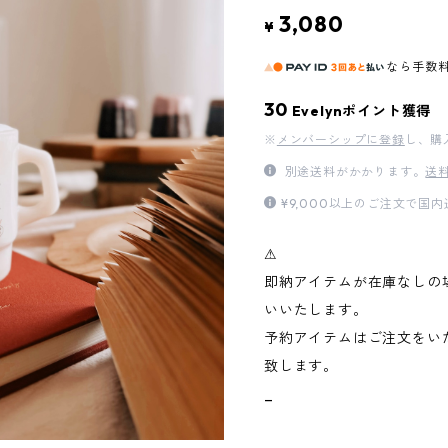
3,080
¥
なら
手数
30
Evelynポイント獲得
※
メンバーシップに登録
し、購
別途送料がかかります。
送
¥9,000以上のご注文で国
⚠︎
即納アイテムが在庫なしの
いいたします。
予約アイテムはご注文をい
致します。
_