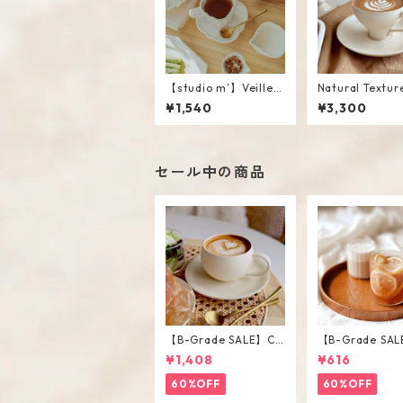
【studio m’】Veillee
Natural Textur
Plate #White
amic Cup Sauce
¥1,540
¥3,300
セール中の商品
【B-Grade SALE】Cr
【B-Grade SAL
eam Color Round Sh
iped Short Gla
¥1,408
¥616
ape Cup Saucer Set
60%OFF
60%OFF