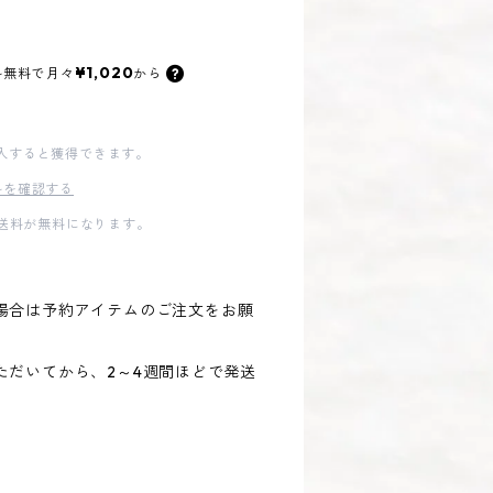
¥1,020
料無料で
月々
から
入すると獲得できます。
料を確認する
内送料が無料になります。
場合は予約アイテムのご注文をお願
ただいてから、2～4週間ほどで発送