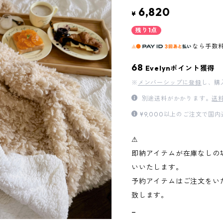
6,820
¥
残り1点
なら
手数
68
Evelynポイント獲得
※
メンバーシップに登録
し、購
別途送料がかかります。
送
¥9,000以上のご注文で国
⚠︎
即納アイテムが在庫なしの
いいたします。
予約アイテムはご注文をい
致します。
_