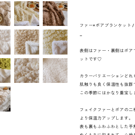
ファー×ボアブランケット / 
_
表側はファー・裏側はボア
ットです♡
カラーバリエーションどれ
肌触りも良く保温性も抜群
この季節にはかなり重宝
フェイクファーとボアの二
より保温力アップします。
表も裏もふわふわとした手