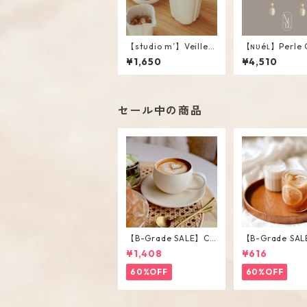
【studio m’】Veillee
【ɴᴜéʟ】Perle 
Creamer #White / L
e
¥1,650
¥4,510
セール中の商品
【B-Grade SALE】Cr
【B-Grade SAL
eam Color Round Sh
iped Short Gla
¥1,408
¥616
ape Cup Saucer Set
60%OFF
60%OFF