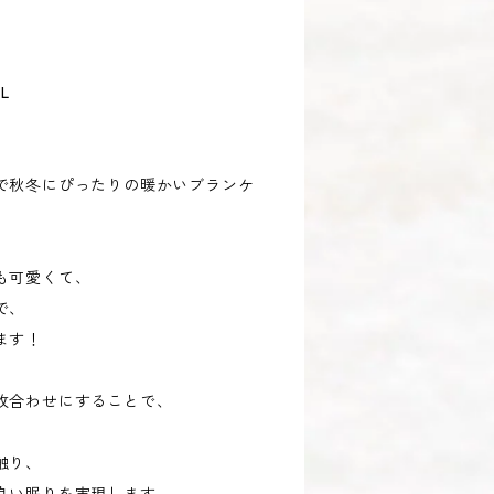
L
で秋冬にぴったりの暖かいブランケ
も可愛くて、
で、
します！
枚合わせにすることで、
触り、