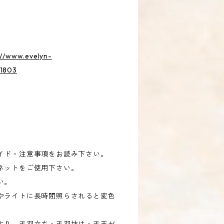
://www.evelyn-
91803
イド・注意事項をお読み下さい。
ネットをご使用下さい。
い。
やライトに長時間照らされると変色