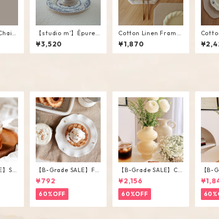
Chain
【studio m’】Épurer
Cotton Linen Frame
Cotto
Compote #White / M
Mini Mat #Beige
Place
¥3,520
¥1,870
¥2,4
E】Str
【B-Grade SALE】Fri
【B-Grade SALE】Ch
【B-G
ss / M
ll Plate
ubby Vase / L
ubby 
¥792
¥2,156
¥1,8
60%OFF
60%OFF
60%