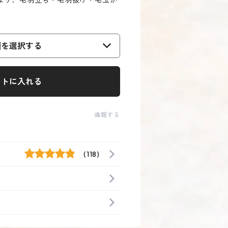
より、毛羽立ち・毛羽抜け・毛玉が
類を選択する
ートに入れる
通報する
(118)