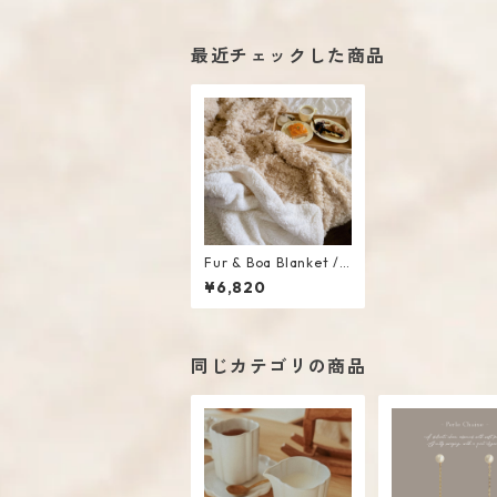
最近チェックした商品
Fur & Boa Blanket /
L
¥6,820
同じカテゴリの商品