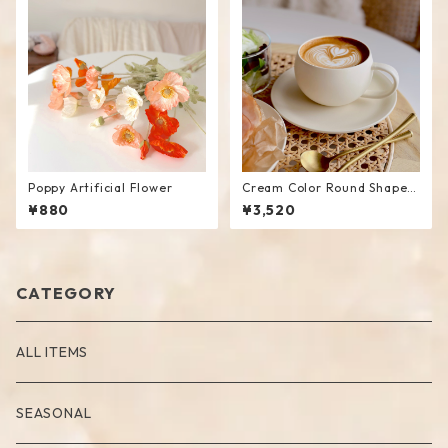
Poppy Artificial Flower
Cream Color Round Shape C
up Saucer Set
¥880
¥3,520
CATEGORY
ALL ITEMS
SEASONAL