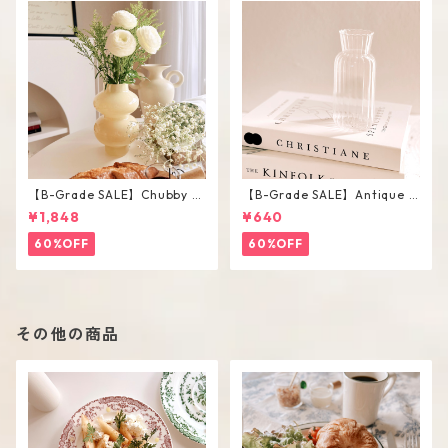
【B-Grade SALE】Chubby V
【B-Grade SALE】Antique F
ase / M
lower Vase #C
¥1,848
¥640
60%OFF
60%OFF
その他の商品