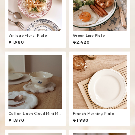
Vintage Floral Plate
Green Line Plate
¥1,980
¥2,420
Cotton Linen Cloud Mini Ma
Franch Morning Plate
t #Beige
¥1,870
¥1,980