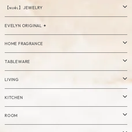
【ɴᴜéʟ】JEWELRY
PIERCE
EVELYN ORIGINAL ✦
NECKLACE
HOME FRAGRANCE
RING
Palo Santo
TABLEWARE
Cup
LIVING
Mug
Plate
Vase
KITCHEN
Glass
Dry Flower Vase
Set
Tray
Kitchen Tool
ROOM