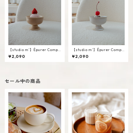
【studio m’】Épurer Compo
【studio m’】Épurer Compo
te #Pink beige / S
te #White / S
¥2,090
¥2,090
セール中の商品