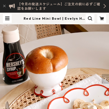
【今月の発送スケジュール】ご注文の前に必ずご確
認をお願いします
Red Line Mini Bowl | Evelyn HO
ME ACCESSORY | INTERIOR & LI
FESTYLE