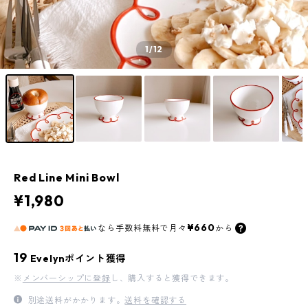
1
/12
Red Line Mini Bowl
¥1,980
¥660
なら
手数料無料で
月々
から
19
Evelynポイント獲得
※
メンバーシップに登録
し、購入すると獲得できます。
別途送料がかかります。
送料を確認する