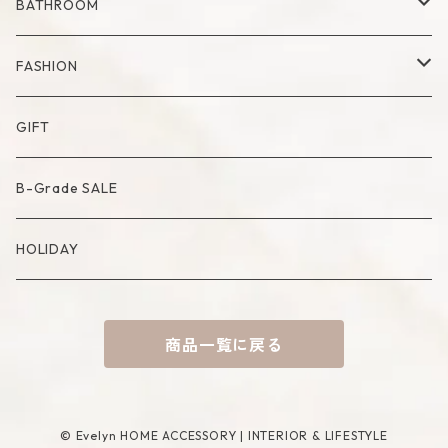
Milk Pitcher
Fabric Poster
Tea Pot
Blanket
BATHROOM
Bowl
Artificial Flower
Accessory Case
Towel
FASHION
Artificial Bouquet
Cutlery
Candle
Lamp
Mat
Bag
GIFT
Compote・Cake Stand
Candle Accessory
Object
Socks
B-Grade SALE
Placemat
Basket
Mirror
HOLIDAY
Tablecloth
Tissue Cover
商品一覧に戻る
Coaster
Rug
Incense Accessory
© Evelyn HOME ACCESSORY | INTERIOR & LIFESTYLE