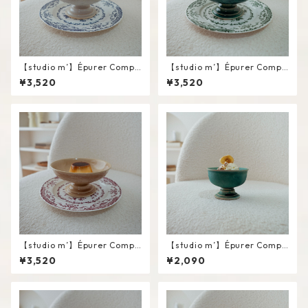
【studio m’】Épurer Compo
【studio m’】Épurer Compo
te #White / M
te #Turquoise blue / M
¥3,520
¥3,520
【studio m’】Épurer Compo
【studio m’】Épurer Compo
te #Pink beige / M
te #Turquoise blue / S
¥3,520
¥2,090