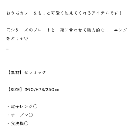
おうちカフェをもっと可愛く映えてくれるアイテムです！
同シリーズのプレートと一緒に合わせて魅力的なモーニング
をどうぞ♡
_
【素材】セラミック
【SIZE】Φ90/H73/250cc
・電子レンジ○
・オーブン○
・食洗機○