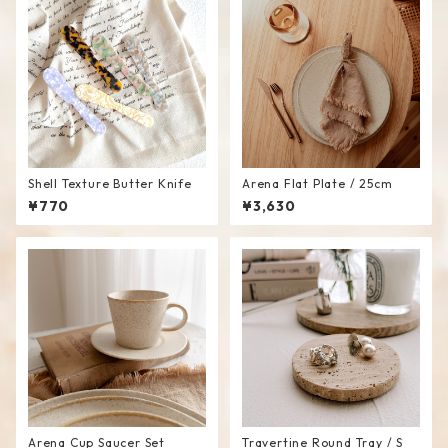
Shell Texture Butter Knife
Arena Flat Plate / 25cm
¥770
¥3,630
Arena Cup Saucer Set
Travertine Round Tray / S