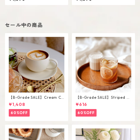
セール中の商品
【B-Grade SALE】Cream Co
【B-Grade SALE】Striped Sh
lor Round Shape Cup Saucer
ort Glass / M
¥1,408
¥616
Set
60%OFF
60%OFF