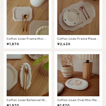
Cotton Linen Frame Mini M
Cotton Linen Frame Placem
at #Beige
at #Beige
¥1,870
¥2,420
Cotton Linen Botanical Mini
Cotton Linen Oval Mini Mat
Mat #White
#White
¥1,870
¥1,870