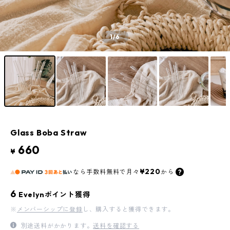
1
/6
Glass Boba Straw
660
¥
¥220
なら
手数料無料で
月々
から
6
Evelynポイント獲得
※
メンバーシップに登録
し、購入すると獲得できます。
別途送料がかかります。
送料を確認する