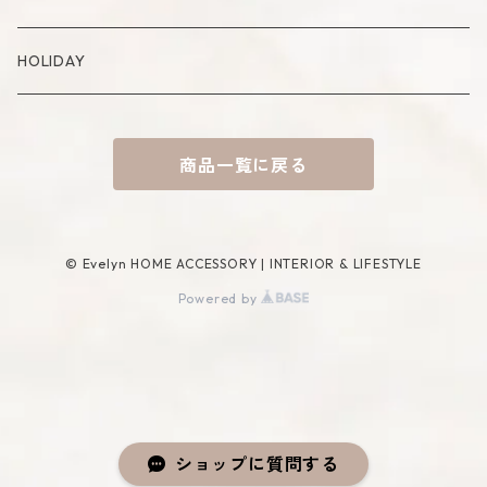
Placemat
Basket
Mirror
HOLIDAY
Tablecloth
Tissue Cover
商品一覧に戻る
Coaster
Rug
Incense Accessory
© Evelyn HOME ACCESSORY | INTERIOR & LIFESTYLE
Powered by
ショップに質問する