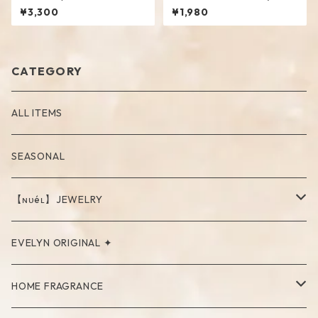
¥3,300
¥1,980
CATEGORY
ALL ITEMS
SEASONAL
【ɴᴜéʟ】JEWELRY
PIERCE
EVELYN ORIGINAL ✦
NECKLACE
HOME FRAGRANCE