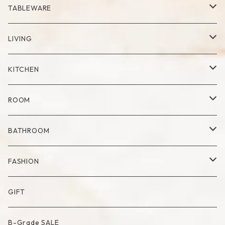
RING
Palo Santo
TABLEWARE
Cup
LIVING
Mug
Plate
Vase
KITCHEN
Glass
Dry Flower Vase
Set
Tray
Kitchen Tool
ROOM
Milk Pitcher
Fabric Poster
Tea Pot
Blanket
BATHROOM
Bowl
Artificial Flower
Accessory Case
Towel
FASHION
Artificial Bouquet
Cutlery
Candle
Lamp
Mat
Bag
GIFT
Compote・Cake Stand
Candle Accessory
Object
Socks
B-Grade SALE