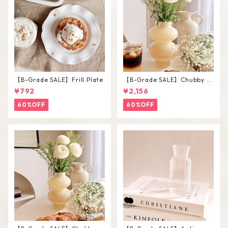
【B-Grade SALE】Frill Plate
【B-Grade SALE】Chubby V
ase / L
¥792
¥2,156
60%OFF
60%OFF