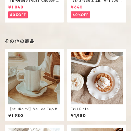
【B-Grade SALE】Chubby V
【B-Grade SALE】Antique F
ase / M
lower Vase #C
¥1,848
¥640
60%OFF
60%OFF
その他の商品
【studio m’】Veillee Cup #
Frill Plate
White
¥1,980
¥1,980