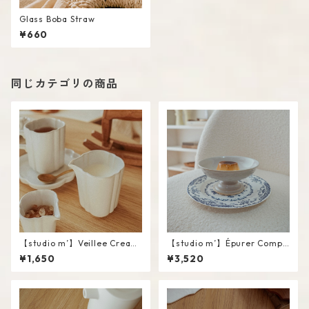
Glass Boba Straw
¥660
同じカテゴリの商品
【studio m’】Veillee Cream
【studio m’】Épurer Compo
er #White / L
te #White / M
¥1,650
¥3,520