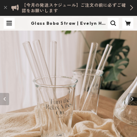
【今月の発送スケジュール】ご注文の前に必ずご確
認をお願いします
Glass Boba Straw | Evelyn HO
ME ACCESSORY | INTERIOR & LI
FESTYLE