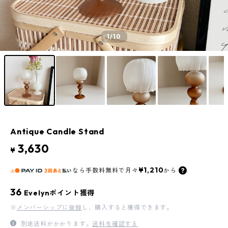
1
/10
Antique Candle Stand
3,630
¥
¥1,210
なら
手数料無料で
月々
から
36
Evelynポイント獲得
※
メンバーシップに登録
し、購入すると獲得できます。
別途送料がかかります。
送料を確認する