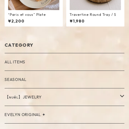
“Paris et vous” Plate
Travertine Round Tray / S
¥2,200
¥1,980
CATEGORY
ALL ITEMS
SEASONAL
【ɴᴜéʟ】JEWELRY
PIERCE
EVELYN ORIGINAL ✦