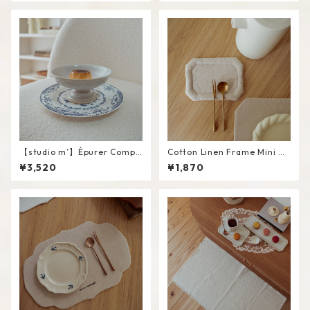
【studio m’】Épurer Compo
Cotton Linen Frame Mini M
te #White / M
at #Beige
¥3,520
¥1,870