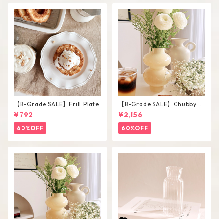
【B-Grade SALE】Frill Plate
【B-Grade SALE】Chubby V
ase / L
¥792
¥2,156
60%OFF
60%OFF