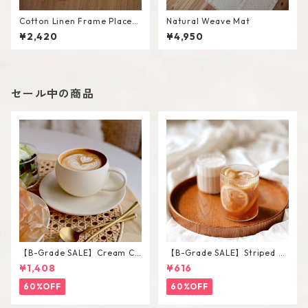
Cotton Linen Frame Placem
Natural Weave Mat
at #Beige
¥2,420
¥4,950
セール中の商品
【B-Grade SALE】Cream Co
【B-Grade SALE】Striped Sh
lor Round Shape Cup Saucer
ort Glass / M
¥1,408
¥616
Set
60%OFF
60%OFF