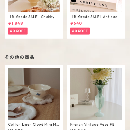
【B-Grade SALE】Chubby V
【B-Grade SALE】Antique F
ase / M
lower Vase #C
¥1,848
¥640
60%OFF
60%OFF
その他の商品
Cotton Linen Cloud Mini Ma
French Vintage Vase #B
t #Beige