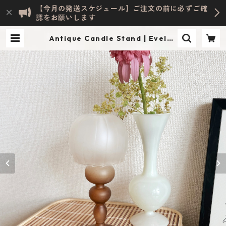
【今月の発送スケジュール】ご注文の前に必ずご確
認をお願いします
Antique Candle Stand | Evelyn
HOME ACCESSORY | INTERIOR
& LIFESTYLE