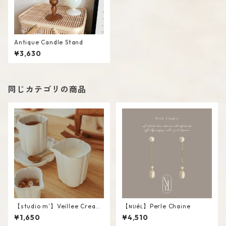
Antique Candle Stand
¥3,630
同じカテゴリの商品
【studio m’】Veillee Cream
【ɴᴜéʟ】Perle Chaine
er #White / L
¥1,650
¥4,510