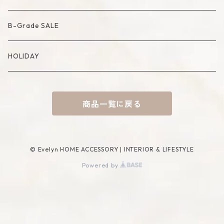
Compote・Cake Stand
Candle Accessory
Object
Socks
B-Grade SALE
Placemat
Basket
Mirror
HOLIDAY
Tablecloth
Tissue Cover
商品一覧に戻る
Coaster
Rug
Incense Accessory
© Evelyn HOME ACCESSORY | INTERIOR & LIFESTYLE
Powered by