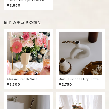
¥2,860
同じカテゴリの商品
Classic French Vase
Unique-shaped Dry Flower
Vase #D
¥3,300
¥2,750