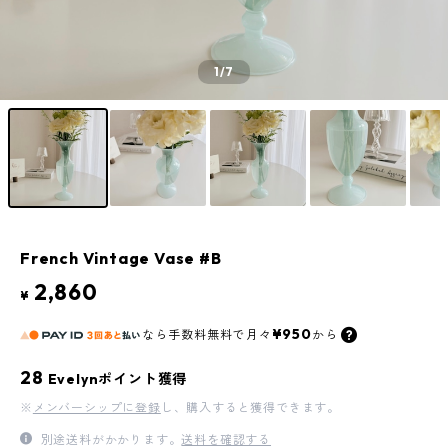
1
/7
French Vintage Vase #B
2,860
¥
¥950
なら
手数料無料で
月々
から
28
Evelynポイント獲得
※
メンバーシップに登録
し、購入すると獲得できます。
別途送料がかかります。
送料を確認する