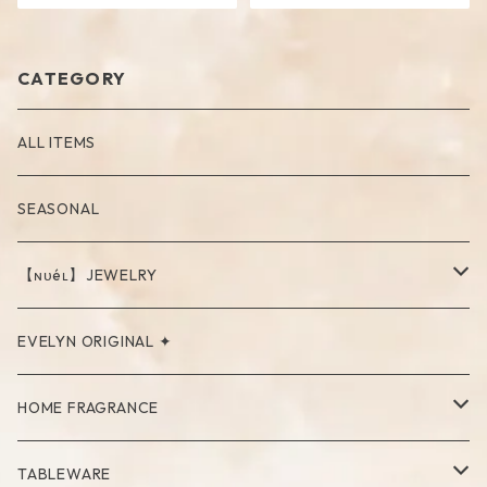
CATEGORY
ALL ITEMS
SEASONAL
【ɴᴜéʟ】JEWELRY
PIERCE
EVELYN ORIGINAL ✦
NECKLACE
HOME FRAGRANCE
RING
Palo Santo
TABLEWARE