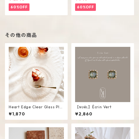
60%OFF
60%OFF
その他の商品
Heart Edge Clear Glass Plat
【ɴᴜéʟ】Écrin Vert
e
¥1,870
¥2,860