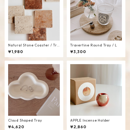
Natural Stone Coaster / Tra
Travertine Round Tray / L
y
¥1,980
¥3,300
Cloud Shaped Tray
APPLE Incense Holder
¥4,620
¥2,860