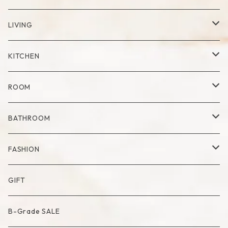
Cup
LIVING
Mug
Plate
Vase
KITCHEN
Glass
Dry Flower Vase
Set
Tray
Kitchen Tool
ROOM
Milk Pitcher
Fabric Poster
Tea Pot
Blanket
BATHROOM
Bowl
Artificial Flower
Accessory Case
Towel
FASHION
Artificial Bouquet
Cutlery
Candle
Lamp
Mat
Bag
GIFT
Compote・Cake Stand
Candle Accessory
Object
Socks
B-Grade SALE