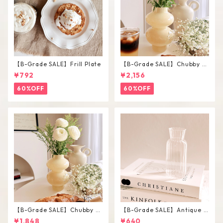
【B-Grade SALE】Frill Plate
【B-Grade SALE】Chubby V
ase / L
¥792
¥2,156
60%OFF
60%OFF
【B-Grade SALE】Chubby V
【B-Grade SALE】Antique F
ase / M
lower Vase #C
¥1,848
¥640