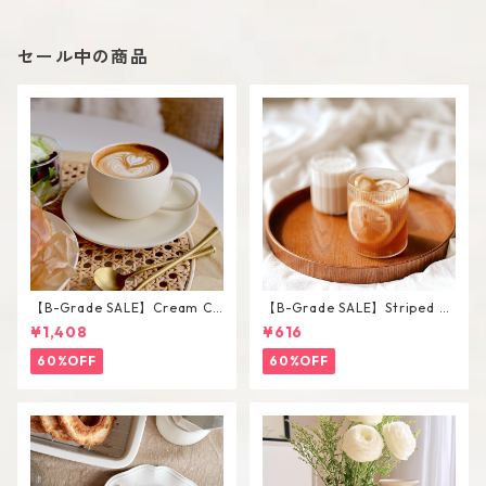
セール中の商品
【B-Grade SALE】Cream Co
【B-Grade SALE】Striped Sh
lor Round Shape Cup Saucer
ort Glass / M
¥1,408
¥616
Set
60%OFF
60%OFF