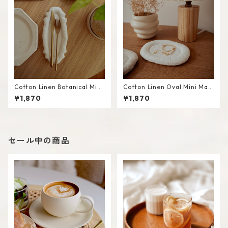
Cotton Linen Botanical Mini
Cotton Linen Oval Mini Mat
Mat #White
#White
¥1,870
¥1,870
セール中の商品