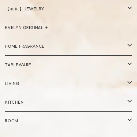
【ɴᴜéʟ】JEWELRY
PIERCE
EVELYN ORIGINAL ✦
NECKLACE
HOME FRAGRANCE
RING
Palo Santo
TABLEWARE
Cup
LIVING
Mug
Plate
Vase
KITCHEN
Glass
Dry Flower Vase
Set
Tray
Kitchen Tool
ROOM