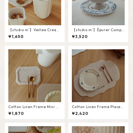
【studio m’】Veillee Cream
【studio m’】Épurer Compo
er #White / L
te #White / M
¥1,650
¥3,520
Cotton Linen Frame Mini M
Cotton Linen Frame Placem
at #Beige
at #Beige
¥1,870
¥2,420