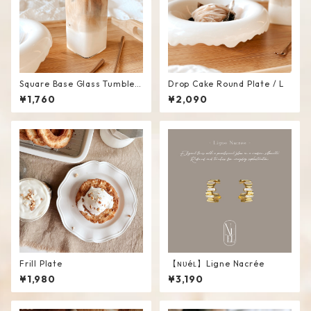
Square Base Glass Tumbler
Drop Cake Round Plate / L
/ L
¥1,760
¥2,090
Frill Plate
【ɴᴜéʟ】Ligne Nacrée
¥1,980
¥3,190