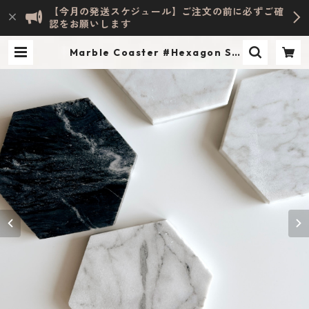
【今月の発送スケジュール】ご注文の前に必ずご確
認をお願いします
Marble Coaster #Hexagon Sh
ape | Evelyn HOME ACCESSOR
Y | INTERIOR & LIFESTYLE