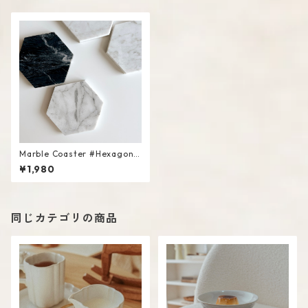
Marble Coaster #Hexagon S
hape
¥1,980
同じカテゴリの商品