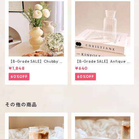
【B-Grade SALE】Chubby V
【B-Grade SALE】Antique F
ase / M
lower Vase #C
¥1,848
¥640
60%OFF
60%OFF
その他の商品