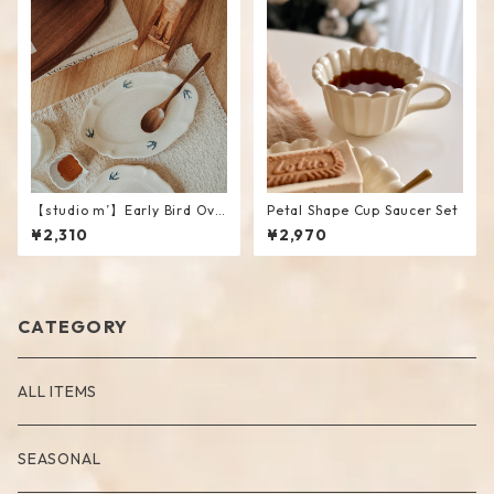
【studio m’】Early Bird Ova
Petal Shape Cup Saucer Set
l plate / S
¥2,310
¥2,970
CATEGORY
ALL ITEMS
SEASONAL