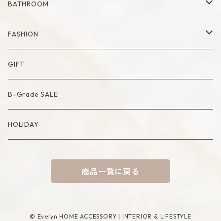
Milk Pitcher
Fabric Poster
Tea Pot
Blanket
BATHROOM
Bowl
Artificial Flower
Accessory Case
Towel
FASHION
Artificial Bouquet
Cutlery
Candle
Lamp
Mat
Bag
GIFT
Compote・Cake Stand
Candle Accessory
Object
Socks
B-Grade SALE
Placemat
Basket
Mirror
HOLIDAY
Tablecloth
Tissue Cover
商品一覧に戻る
Coaster
Rug
Incense Accessory
© Evelyn HOME ACCESSORY | INTERIOR & LIFESTYLE