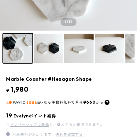
1
/11
Marble Coaster #Hexagon Shape
1,980
¥
¥660
なら
手数料無料で
月々
から
19
Evelynポイント獲得
※
メンバーシップに登録
し、購入すると獲得できます。
別途送料がかかります。
送料を確認する