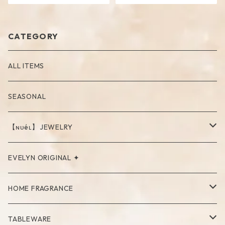
CATEGORY
ALL ITEMS
SEASONAL
【ɴᴜéʟ】JEWELRY
PIERCE
EVELYN ORIGINAL ✦
NECKLACE
HOME FRAGRANCE
RING
Palo Santo
TABLEWARE