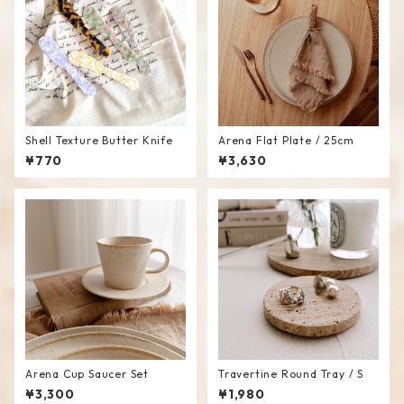
Shell Texture Butter Knife
Arena Flat Plate / 25cm
¥770
¥3,630
Arena Cup Saucer Set
Travertine Round Tray / S
¥3,300
¥1,980