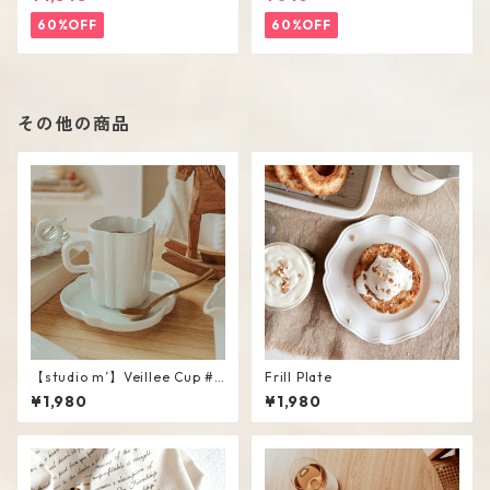
60%OFF
60%OFF
その他の商品
【studio m’】Veillee Cup #
Frill Plate
White
¥1,980
¥1,980