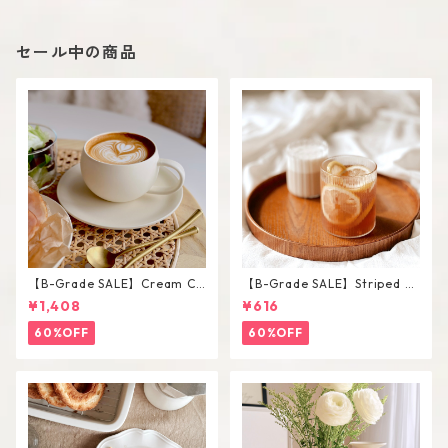
セール中の商品
【B-Grade SALE】Cream Co
【B-Grade SALE】Striped Sh
lor Round Shape Cup Saucer
ort Glass / M
¥1,408
¥616
Set
60%OFF
60%OFF