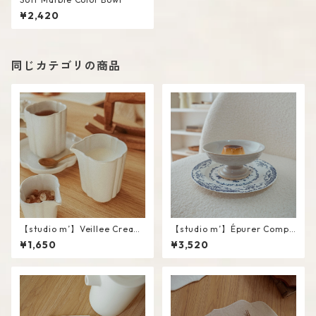
¥2,420
同じカテゴリの商品
【studio m’】Veillee Cream
【studio m’】Épurer Compo
er #White / L
te #White / M
¥1,650
¥3,520