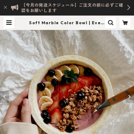
【今月の発送スケジュール】ご注文の前に必ずご確
認をお願いします
Soft Marble Color Bowl | Evely
n HOME ACCESSORY | INTERIO
R & LIFESTYLE