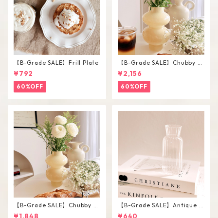
【B-Grade SALE】Frill Plate
【B-Grade SALE】Chubby V
ase / L
¥792
¥2,156
60%OFF
60%OFF
【B-Grade SALE】Chubby V
【B-Grade SALE】Antique F
ase / M
lower Vase #C
¥1,848
¥640