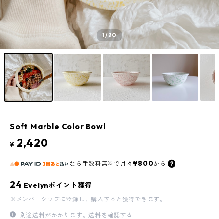
1
/20
Soft Marble Color Bowl
2,420
¥
¥800
なら
手数料無料で
月々
から
24
Evelynポイント獲得
※
メンバーシップに登録
し、購入すると獲得できます。
別途送料がかかります。
送料を確認する