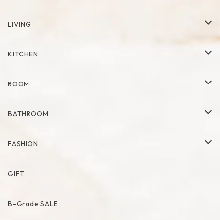
Cup
LIVING
Mug
Plate
Vase
KITCHEN
Glass
Dry Flower Vase
Set
Tray
Kitchen Tool
ROOM
Milk Pitcher
Fabric Poster
Tea Pot
Blanket
BATHROOM
Bowl
Artificial Flower
Accessory Case
Towel
FASHION
Artificial Bouquet
Cutlery
Candle
Lamp
Mat
Bag
GIFT
Compote・Cake Stand
Candle Accessory
Object
Socks
B-Grade SALE