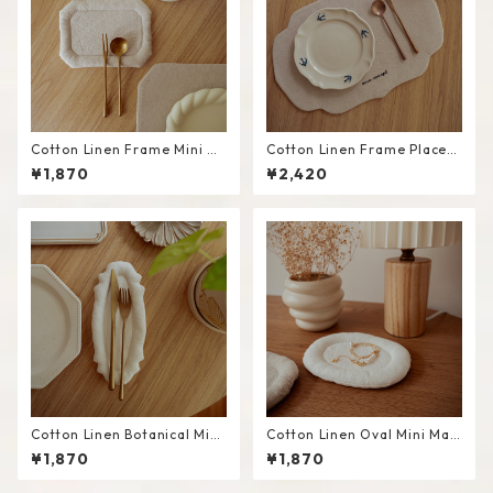
Cotton Linen Frame Mini M
Cotton Linen Frame Placem
at #Beige
at #Beige
¥1,870
¥2,420
Cotton Linen Botanical Mini
Cotton Linen Oval Mini Mat
Mat #White
#White
¥1,870
¥1,870