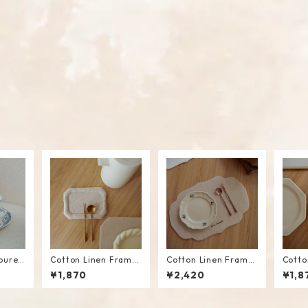
purer
Cotton Linen Frame
Cotton Linen Frame
Cotto
te / M
Mini Mat #Beige
Placemat #Beige
cal M
¥1,870
¥2,420
¥1,8