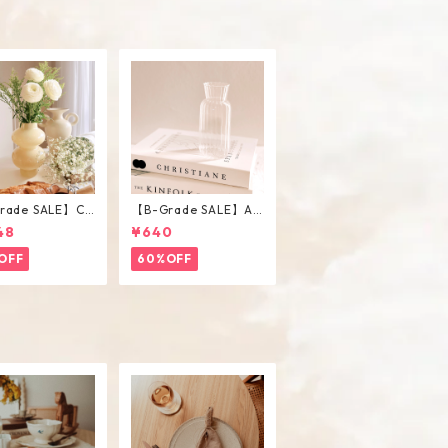
rade SALE】Ch
【B-Grade SALE】An
Vase / M
tique Flower Vase #
48
¥640
C
OFF
60%OFF