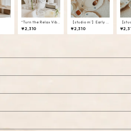
“Turn the Relax Vibe
【studio m’】Early Bi
【stud
s On” Glass Tumbler
rd Oval plate / S
rd Ro
¥2,310
¥2,310
¥2,3