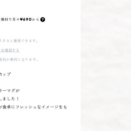
¥690
料無料で
月々
から
入すると獲得できます。
料を確認する
内送料が無料になります。
カップ
ラーマグが
しました！
が食卓にフレッシュなイメージをも