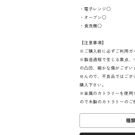
・電子レンジ○
・オーブン○
・食洗機○
【注意事項】
※ご購入前に必ずご利用ガ
※製造過程で生じる黒点、
の凸凹、細かな傷がござい
せんので、不良品ではござ
購入下さい。
※金属のカトラリーを使用
ので木製のカトラリーのご
種