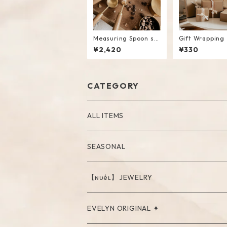
Measuring Spoon se
Gift Wrapping
t with Wooden Handl
¥2,420
¥330
e
CATEGORY
ALL ITEMS
SEASONAL
【ɴᴜéʟ】JEWELRY
PIERCE
EVELYN ORIGINAL ✦