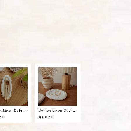
n Linen Botani
Cotton Linen Oval M
ini Mat #White
ini Mat #White
70
¥1,870