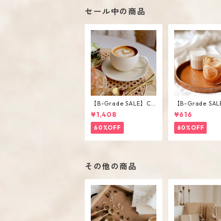
セール中の商品
【B-Grade SALE】Cr
【B-Grade SAL
eam Color Round Sh
iped Short Gla
¥1,408
¥616
ape Cup Saucer Set
60%OFF
60%OFF
その他の商品