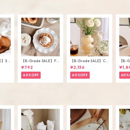
E】Str
【B-Grade SALE】Fri
【B-Grade SALE】Ch
【B-G
ss / M
ll Plate
ubby Vase / L
ubby 
¥792
¥2,156
¥1,8
60%OFF
60%OFF
60%