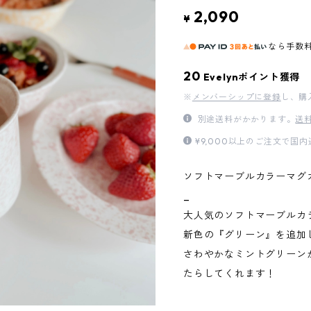
2,090
¥
なら
手数
20
Evelynポイント獲得
※
メンバーシップに登録
し、購
別途送料がかかります。
送
¥9,000以上のご注文で国
ソフトマーブルカラーマグ
_
大人気のソフトマーブルカ
新色の『グリーン』を追加
さわやかなミントグリーン
たらしてくれます！