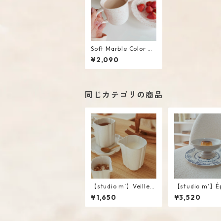
Soft Marble Color M
ug
¥2,090
同じカテゴリの商品
【studio m’】Veillee
【studio m’】É
Creamer #White / L
Compote #Whi
¥1,650
¥3,520