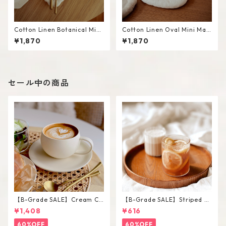
Cotton Linen Botanical Mini
Cotton Linen Oval Mini Mat
Mat #White
#White
¥1,870
¥1,870
セール中の商品
【B-Grade SALE】Cream Co
【B-Grade SALE】Striped Sh
lor Round Shape Cup Saucer
ort Glass / M
¥1,408
¥616
Set
60%OFF
60%OFF