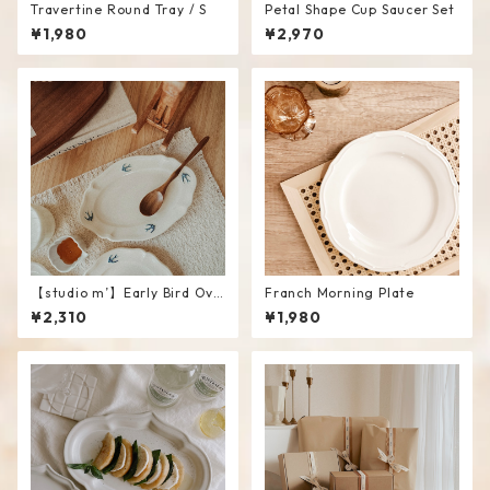
Travertine Round Tray / S
Petal Shape Cup Saucer Set
¥1,980
¥2,970
【studio m’】Early Bird Ova
Franch Morning Plate
l plate / S
¥2,310
¥1,980