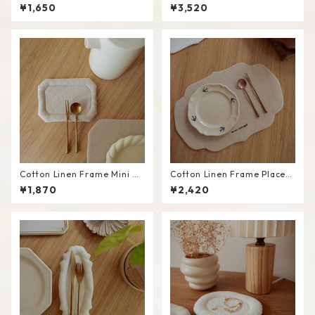
er #White / L
te #White / M
¥1,650
¥3,520
Cotton Linen Frame Mini M
Cotton Linen Frame Placem
at #Beige
at #Beige
¥1,870
¥2,420