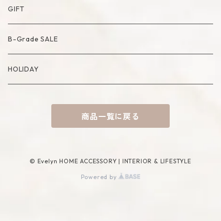
Artificial Bouquet
Cutlery
Candle
Lamp
Mat
Bag
GIFT
Compote・Cake Stand
Candle Accessory
Object
Socks
B-Grade SALE
Placemat
Basket
Mirror
HOLIDAY
Tablecloth
Tissue Cover
商品一覧に戻る
Coaster
Rug
Incense Accessory
© Evelyn HOME ACCESSORY | INTERIOR & LIFESTYLE
Powered by