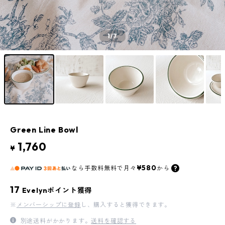
1
/7
Green Line Bowl
1,760
¥
¥580
なら
手数料無料で
月々
から
17
Evelynポイント獲得
※
メンバーシップに登録
し、購入すると獲得できます。
別途送料がかかります。
送料を確認する