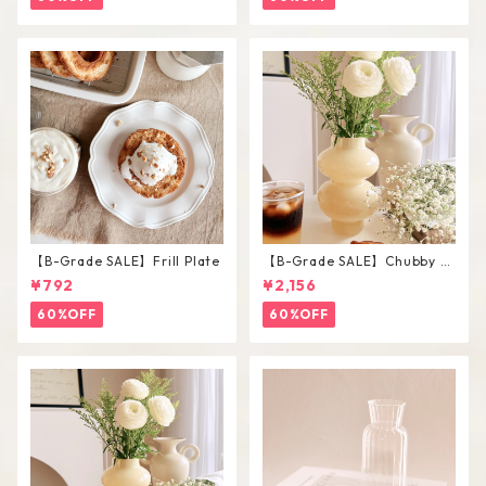
【B-Grade SALE】Frill Plate
【B-Grade SALE】Chubby V
ase / L
¥792
¥2,156
60%OFF
60%OFF