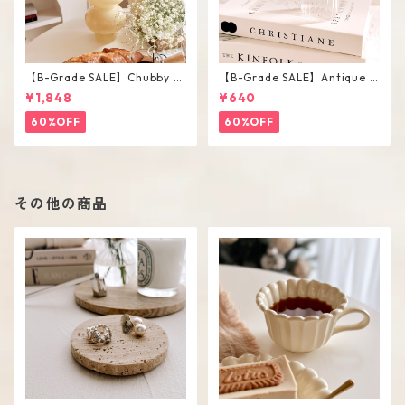
【B-Grade SALE】Chubby V
【B-Grade SALE】Antique F
ase / M
lower Vase #C
¥1,848
¥640
60%OFF
60%OFF
その他の商品