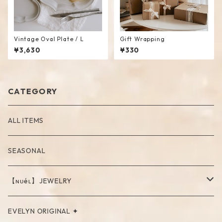
Vintage Oval Plate / L
Gift Wrapping
¥3,630
¥330
CATEGORY
ALL ITEMS
SEASONAL
【ɴᴜéʟ】JEWELRY
PIERCE
EVELYN ORIGINAL ✦