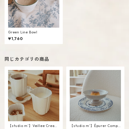
Green Line Bowl
¥1,760
同じカテゴリの商品
【studio m’】Veillee Cream
【studio m’】Épurer Compo