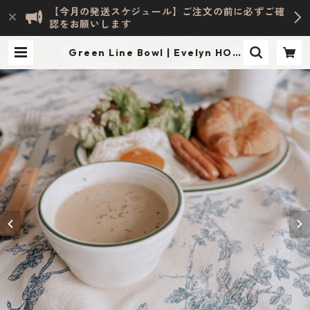
【今月の発送スケジュール】ご注文の前に必ずご確
認をお願いします
Green Line Bowl | Evelyn HOM
E ACCESSORY | INTERIOR & LIF
ESTYLE