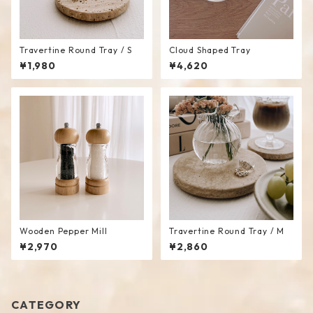
Travertine Round Tray / S
Cloud Shaped Tray
¥1,980
¥4,620
Wooden Pepper Mill
Travertine Round Tray / M
¥2,970
¥2,860
CATEGORY