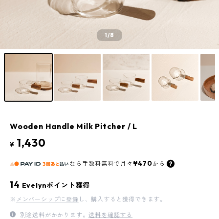
1
/8
Wooden Handle Milk Pitcher / L
1,430
¥
¥470
なら
手数料無料で
月々
から
14
Evelynポイント獲得
※
メンバーシップに登録
し、購入すると獲得できます。
別途送料がかかります。
送料を確認する