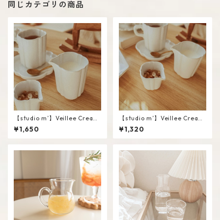
同じカテゴリの商品
【studio m’】Veillee Cream
【studio m’】Veillee Cream
er #White / L
er #White / S
¥1,650
¥1,320