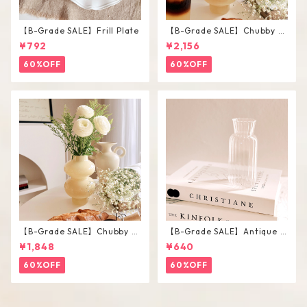
【B-Grade SALE】Frill Plate
【B-Grade SALE】Chubby V
ase / L
¥792
¥2,156
60%OFF
60%OFF
【B-Grade SALE】Chubby V
【B-Grade SALE】Antique F
ase / M
lower Vase #C
¥1,848
¥640
60%OFF
60%OFF