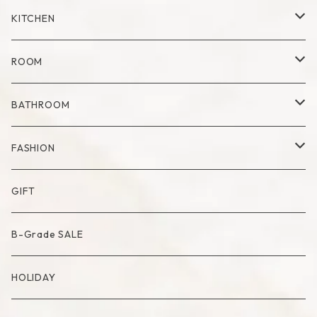
Mug
Plate
Vase
KITCHEN
Glass
Dry Flower Vase
Set
Tray
Kitchen Tool
ROOM
Milk Pitcher
Fabric Poster
Tea Pot
Blanket
BATHROOM
Bowl
Artificial Flower
Accessory Case
Towel
FASHION
Artificial Bouquet
Cutlery
Candle
Lamp
Mat
Bag
GIFT
Compote・Cake Stand
Candle Accessory
Object
Socks
B-Grade SALE
Placemat
Basket
Mirror
HOLIDAY