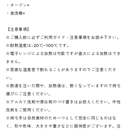
・オーブン×
・食洗機×
【注意事項】
※ご購入前に必ずご利用ガイド・注意事項をお読み下さい。
※耐熱温度は-20℃~100℃です。
※電子レンジによる加熱は可能ですが直火による加熱はでき
ません。
※急激な温度差で割れることがありますのでご注意くださ
い。
※熱湯を注いだ際や、加熱後は、熱くなっていますので持ち
運びにご注意ください。
※アルカリ洗剤や漂白剤のつけ置きはお控えください。中性
洗剤をご使用ください。
※持ち手は自然素材のため一つとして完全に同じものはな
く、形や色味、大きさや重さなどに個体差がございます。注