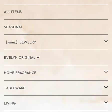
ALL ITEMS
SEASONAL
【ɴᴜéʟ】JEWELRY
PIERCE
EVELYN ORIGINAL ✦
NECKLACE
HOME FRAGRANCE
RING
Palo Santo
TABLEWARE
Cup
LIVING