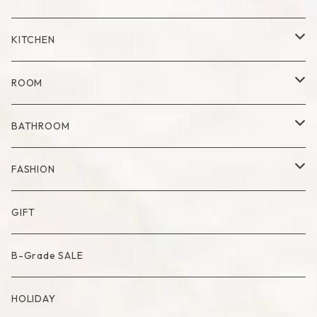
Mug
Plate
Vase
KITCHEN
Glass
Dry Flower Vase
Set
Tray
Kitchen Tool
ROOM
Milk Pitcher
Fabric Poster
Tea Pot
Blanket
BATHROOM
Bowl
Artificial Flower
Accessory Case
Towel
FASHION
Artificial Bouquet
Cutlery
Candle
Lamp
Mat
Bag
GIFT
Compote・Cake Stand
Candle Accessory
Object
Socks
B-Grade SALE
Placemat
Basket
Mirror
HOLIDAY