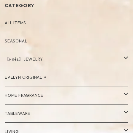
CATEGORY
ALL ITEMS
SEASONAL
【ɴᴜéʟ】JEWELRY
PIERCE
EVELYN ORIGINAL ✦
NECKLACE
HOME FRAGRANCE
RING
Palo Santo
TABLEWARE
Cup
LIVING