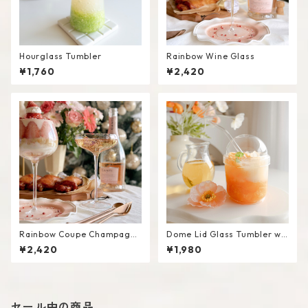
Hourglass Tumbler
Rainbow Wine Glass
¥1,760
¥2,420
Rainbow Coupe Champagne
Dome Lid Glass Tumbler wit
Glass
h Straw
¥2,420
¥1,980
セール中の商品