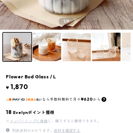
1
/9
Flower Bud Glass / L
1,870
¥
¥620
なら
手数料無料で
月々
から
18
Evelynポイント獲得
※
メンバーシップに登録
し、購入すると獲得できます。
別途送料がかかります。
送料を確認する