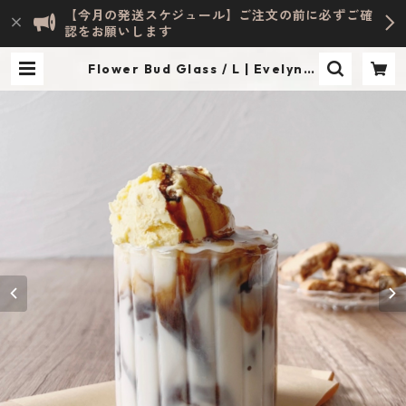
【今月の発送スケジュール】ご注文の前に必ずご確
認をお願いします
Flower Bud Glass / L | Evelyn H
OME ACCESSORY | INTERIOR &
LIFESTYLE