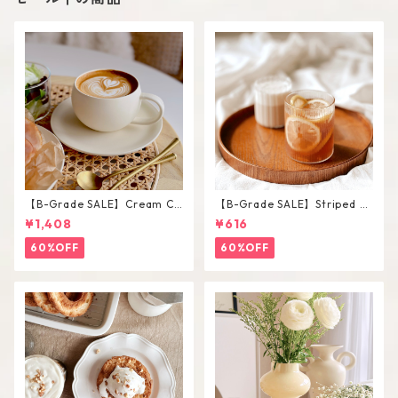
【B-Grade SALE】Cream Co
【B-Grade SALE】Striped Sh
lor Round Shape Cup Saucer
ort Glass / M
¥1,408
¥616
Set
60%OFF
60%OFF