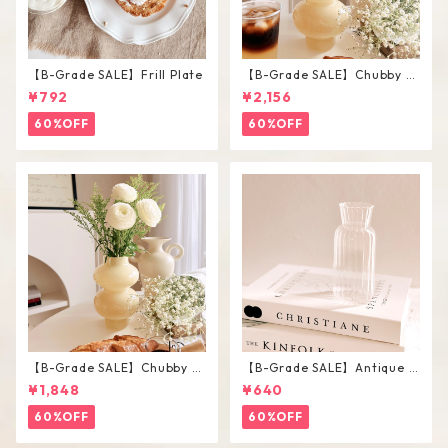
【B-Grade SALE】Frill Plate
【B-Grade SALE】Chubby V
ase / L
¥792
¥2,156
60%OFF
60%OFF
【B-Grade SALE】Chubby V
【B-Grade SALE】Antique F
ase / M
lower Vase #C
¥1,848
¥640
60%OFF
60%OFF