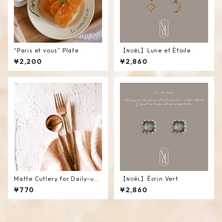
“Paris et vous” Plate
【ɴᴜéʟ】Lune et Étoile
¥2,200
¥2,860
Matte Cutlery for Daily-use
【ɴᴜéʟ】Écrin Vert
#RoseGold
¥770
¥2,860