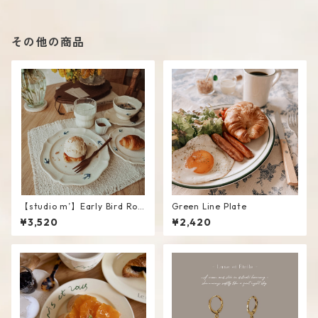
その他の商品
【studio m’】Early Bird Rou
Green Line Plate
nd Plate / L
¥3,520
¥2,420