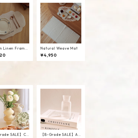
n Linen Frame
Natural Weave Mat
mat #Beige
20
¥4,950
rade SALE】Ch
【B-Grade SALE】An