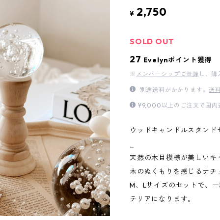
2,750
¥
SOLD OUT
27
Evelynポイント獲得
※
メンバーシップに登録
し、購
別途送料がかかります。
送
¥9,000以上のご注文で国
ウッドキャンドルスタンド
_
天然の木目模様が美しいキ
木のぬくもりを感じるナチ
M、Lサイズのセットで、
テリアになります。