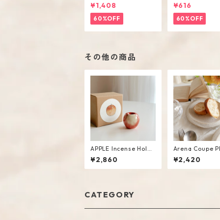
eam Color Round Sh
iped Short Gla
¥1,408
¥616
ape Cup Saucer Set
60%OFF
60%OFF
その他の商品
APPLE Incense Holde
Arena Coupe Pl
r
M
¥2,860
¥2,420
CATEGORY