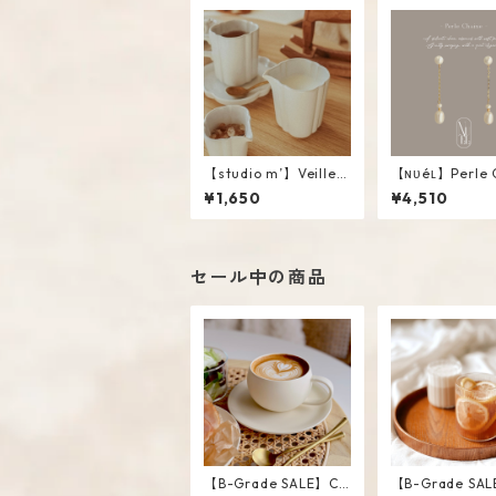
【studio m’】Veillee
【ɴᴜéʟ】Perle 
Creamer #White / L
e
¥1,650
¥4,510
セール中の商品
【B-Grade SALE】Cr
【B-Grade SAL