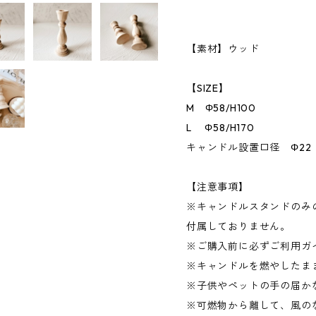
【素材】ウッド
【SIZE】
M Φ58/H100
L Φ58/H170
キャンドル設置口径 Φ22
【注意事項】
※キャンドルスタンドのみ
付属しておりません。
※ご購入前に必ずご利用ガ
※キャンドルを燃やしたま
※子供やペットの手の届か
※可燃物から離して、風の