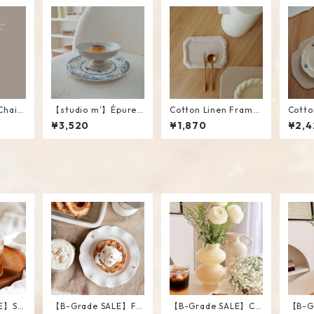
Chain
【studio m’】Épurer
Cotton Linen Frame
Cotto
Compote #White / M
Mini Mat #Beige
Place
¥3,520
¥1,870
¥2,4
E】Str
【B-Grade SALE】Fri
【B-Grade SALE】Ch
【B-G