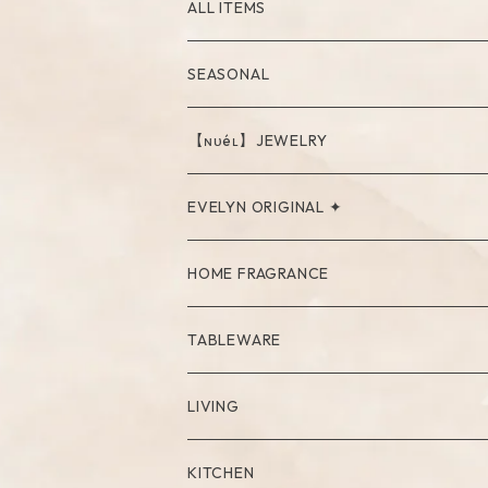
ALL ITEMS
SEASONAL
【ɴᴜéʟ】JEWELRY
PIERCE
EVELYN ORIGINAL ✦
NECKLACE
HOME FRAGRANCE
RING
Palo Santo
TABLEWARE
Cup
LIVING
Mug
Plate
Vase
KITCHEN