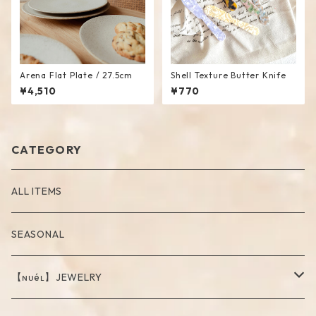
Arena Flat Plate / 27.5cm
Shell Texture Butter Knife
¥4,510
¥770
CATEGORY
ALL ITEMS
SEASONAL
【ɴᴜéʟ】JEWELRY