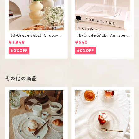
【B-Grade SALE】Chubby V
【B-Grade SALE】Antique F
ase / M
lower Vase #C
¥1,848
¥640
60%OFF
60%OFF
その他の商品