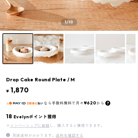
1
/10
Drop Cake Round Plate / M
1,870
¥
¥620
なら
手数料無料で
月々
から
18
Evelynポイント獲得
※
メンバーシップに登録
し、購入すると獲得できます。
別途送料がかかります。
送料を確認する