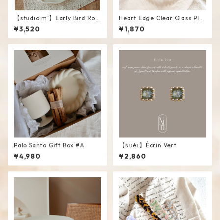
【studio m’】Early Bird Rou
Heart Edge Clear Glass Plat
nd Plate / L
e
¥3,520
¥1,870
Palo Santo Gift Box #A
【ɴᴜéʟ】Écrin Vert
¥4,980
¥2,860