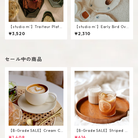
【studio m’】Traiteur Plate
【studio m’】Early Bird Ova
#Navy / L
l plate / S
¥3,520
¥2,310
セール中の商品
【B-Grade SALE】Cream Co
【B-Grade SALE】Striped Sh
lor Round Shape Cup Saucer
ort Glass / M
¥1,408
¥616