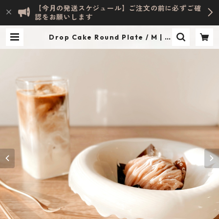
【今月の発送スケジュール】ご注文の前に必ずご確
認をお願いします
Drop Cake Round Plate / M | E
velyn HOME ACCESSORY | INTE
RIOR & LIFESTYLE