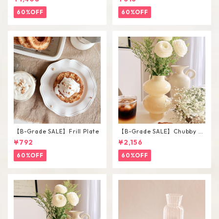
Set
60%OFF
60%OFF
【B-Grade SALE】Frill Plate
【B-Grade SALE】Chubby V
ase / L
¥792
¥2,156
60%OFF
60%OFF