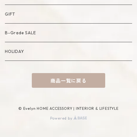
Artificial Bouquet
Cutlery
Candle
Lamp
Mat
Bag
GIFT
Compote・Cake Stand
Candle Accessory
Object
Socks
B-Grade SALE
Placemat
Basket
Mirror
HOLIDAY
Tablecloth
Tissue Cover
商品一覧に戻る
Coaster
Rug
Incense Accessory
© Evelyn HOME ACCESSORY | INTERIOR & LIFESTYLE
Powered by