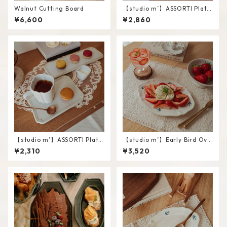
Walnut Cutting Board
【studio m’】ASSORTI Plate
/ L
¥6,600
¥2,860
【studio m’】ASSORTI Plate
【studio m’】Early Bird Ova
/ S
l plate / L
¥2,310
¥3,520