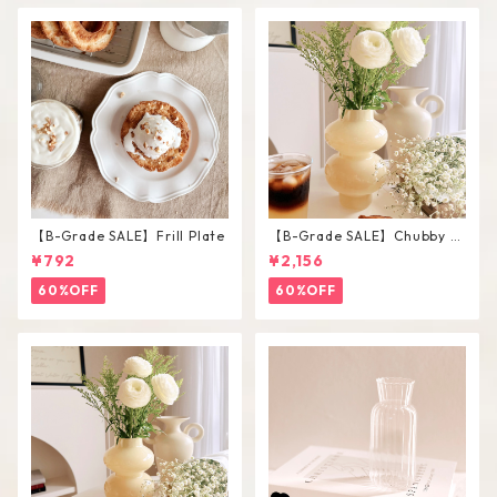
【B-Grade SALE】Frill Plate
【B-Grade SALE】Chubby V
ase / L
¥792
¥2,156
60%OFF
60%OFF