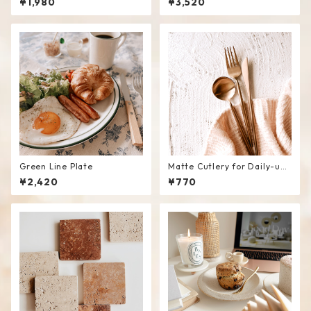
¥1,980
¥3,520
Green Line Plate
Matte Cutlery for Daily-use
#RoseGold
¥2,420
¥770