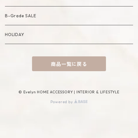
Compote・Cake Stand
Candle Accessory
Object
Socks
B-Grade SALE
Placemat
Basket
Mirror
HOLIDAY
Tablecloth
Tissue Cover
商品一覧に戻る
Coaster
Rug
Incense Accessory
© Evelyn HOME ACCESSORY | INTERIOR & LIFESTYLE
Powered by