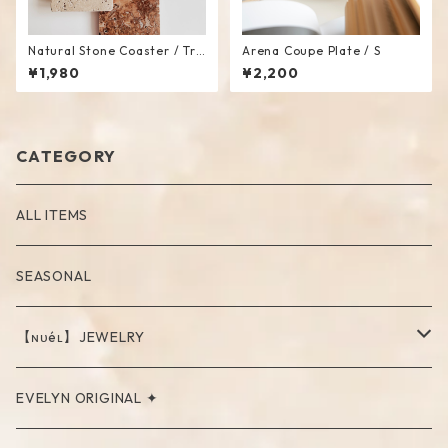
Natural Stone Coaster / Tra
Arena Coupe Plate / S
y
¥1,980
¥2,200
CATEGORY
ALL ITEMS
SEASONAL
【ɴᴜéʟ】JEWELRY
PIERCE
EVELYN ORIGINAL ✦