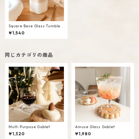
Square Base Glass Tumbler
/ S
¥1,540
同じカテゴリの商品
Multi Purpose Goblet
Amuse Glass Goblet
¥1,320
¥1,980