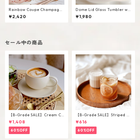
Rainbow Coupe Champagne
Dome Lid Glass Tumbler wit
Glass
h Straw
¥2,420
¥1,980
セール中の商品
【B-Grade SALE】Cream Co
【B-Grade SALE】Striped Sh
lor Round Shape Cup Saucer
ort Glass / M
¥1,408
¥616
Set
60%OFF
60%OFF