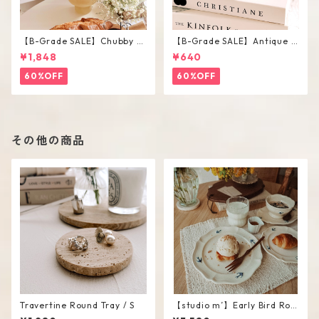
【B-Grade SALE】Chubby V
【B-Grade SALE】Antique F
ase / M
lower Vase #C
¥1,848
¥640
60%OFF
60%OFF
その他の商品
Travertine Round Tray / S
【studio m’】Early Bird Rou
nd Plate / L