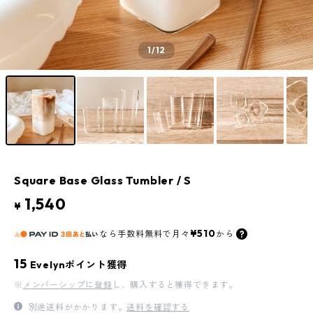
1
/12
Square Base Glass Tumbler / S
1,540
¥
¥510
なら
手数料無料で
月々
から
15
Evelynポイント獲得
※
メンバーシップに登録
し、購入すると獲得できます。
別途送料がかかります。
送料を確認する