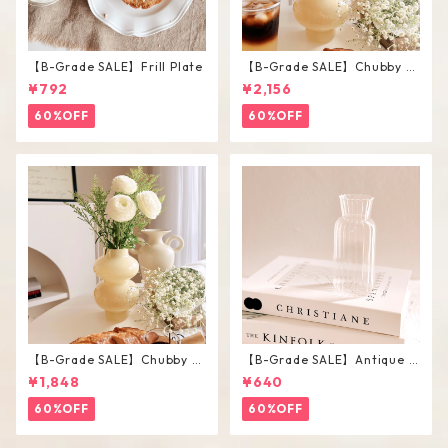
【B-Grade SALE】Frill Plate
【B-Grade SALE】Chubby V
ase / L
¥792
¥2,156
60%OFF
60%OFF
【B-Grade SALE】Chubby V
【B-Grade SALE】Antique F
ase / M
lower Vase #C
¥1,848
¥640
60%OFF
60%OFF