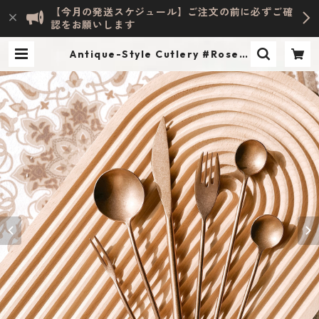
【今月の発送スケジュール】ご注文の前に必ずご確
認をお願いします
Antique-Style Cutlery #RoseG
old | Evelyn HOME ACCESSORY
| INTERIOR & LIFESTYLE