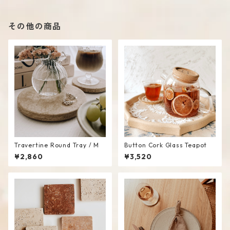
その他の商品
Travertine Round Tray / M
Button Cork Glass Teapot
¥2,860
¥3,520