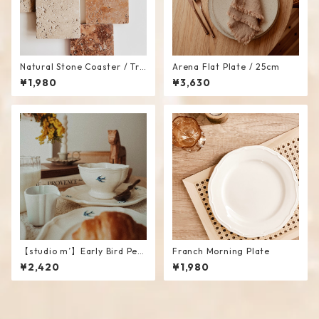
Natural Stone Coaster / Tra
Arena Flat Plate / 25cm
y
¥1,980
¥3,630
【studio m’】Early Bird Peti
Franch Morning Plate
t Bowl
¥2,420
¥1,980