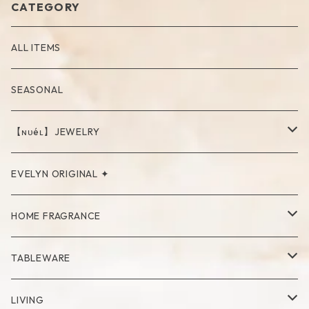
CATEGORY
ALL ITEMS
SEASONAL
【ɴᴜéʟ】JEWELRY
PIERCE
EVELYN ORIGINAL ✦
NECKLACE
HOME FRAGRANCE
RING
Palo Santo
TABLEWARE
Cup
LIVING