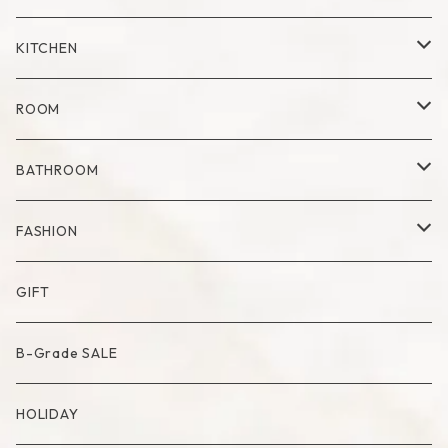
Mug
Plate
Vase
KITCHEN
Glass
Dry Flower Vase
Set
Tray
Kitchen Tool
ROOM
Milk Pitcher
Fabric Poster
Tea Pot
Blanket
BATHROOM
Bowl
Artificial Flower
Accessory Case
Towel
FASHION
Artificial Bouquet
Cutlery
Candle
Lamp
Mat
Bag
GIFT
Compote・Cake Stand
Candle Accessory
Object
Socks
B-Grade SALE
Placemat
Basket
Mirror
HOLIDAY