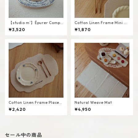
【studio m’】Épurer Compo
Cotton Linen Frame Mini M
te #White / M
at #Beige
¥3,520
¥1,870
Cotton Linen Frame Placem
Natural Weave Mat
at #Beige
¥2,420
¥4,950
セール中の商品