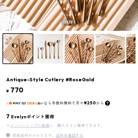
1
/12
Antique-Style Cutlery #RoseGold
770
¥
¥250
なら
手数料無料で
月々
から
7
Evelynポイント獲得
※
メンバーシップに登録
し、購入すると獲得できます。
別途送料がかかります。
送料を確認する