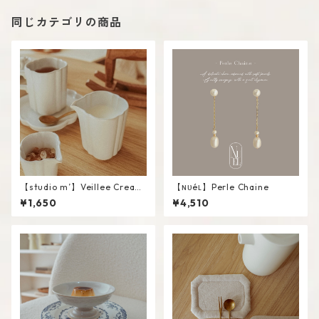
同じカテゴリの商品
【studio m’】Veillee Cream
【ɴᴜéʟ】Perle Chaine
er #White / L
¥1,650
¥4,510