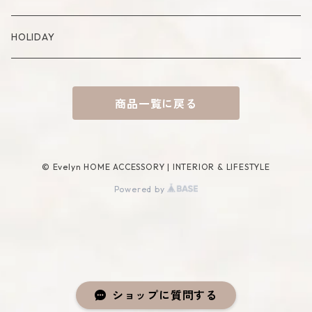
Placemat
Basket
Mirror
HOLIDAY
Tablecloth
Tissue Cover
商品一覧に戻る
Coaster
Rug
Incense Accessory
© Evelyn HOME ACCESSORY | INTERIOR & LIFESTYLE
Powered by
ショップに質問する