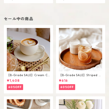
セール中の商品
【B-Grade SALE】Cream Co
【B-Grade SALE】Striped Sh
lor Round Shape Cup Saucer
ort Glass / M
¥1,408
¥616
Set
60%OFF
60%OFF