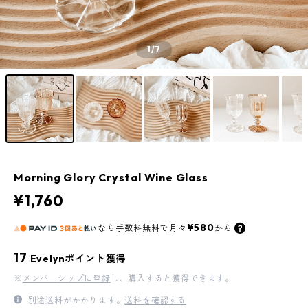
1
/7
Morning Glory Crystal Wine Glass
¥1,760
¥580
なら
手数料無料で
月々
から
17
Evelynポイント獲得
※
メンバーシップに登録
し、購入すると獲得できます。
別途送料がかかります。
送料を確認する