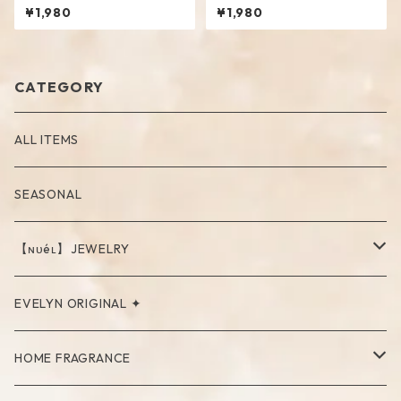
¥1,980
¥1,980
CATEGORY
ALL ITEMS
SEASONAL
【ɴᴜéʟ】JEWELRY
PIERCE
EVELYN ORIGINAL ✦
NECKLACE
HOME FRAGRANCE