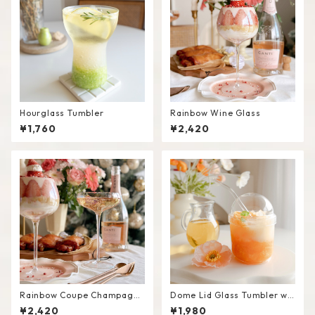
Hourglass Tumbler
Rainbow Wine Glass
¥1,760
¥2,420
Rainbow Coupe Champagne
Dome Lid Glass Tumbler wit
Glass
h Straw
¥2,420
¥1,980