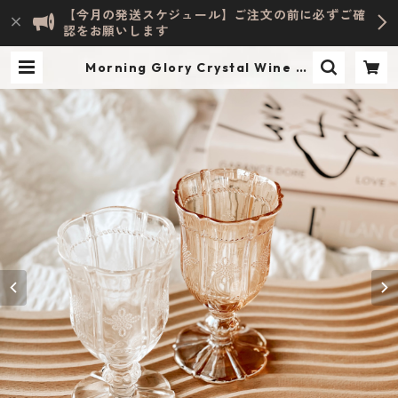
【今月の発送スケジュール】ご注文の前に必ずご確
認をお願いします
Morning Glory Crystal Wine Gl
ass | Evelyn HOME ACCESSORY
| INTERIOR & LIFESTYLE