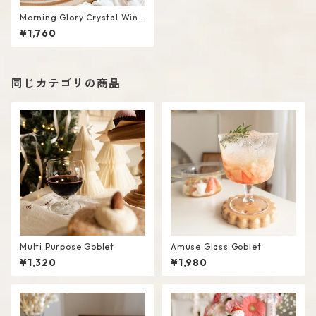
Morning Glory Crystal Wine
Glass
¥1,760
同じカテゴリの商品
Multi Purpose Goblet
Amuse Glass Goblet
¥1,320
¥1,980