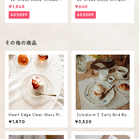
ase / M
lower Vase #C
¥1,848
¥640
60%OFF
60%OFF
その他の商品
Heart Edge Clear Glass Plat
【studio m’】Early Bird Rou
e
nd Plate / L
¥1,870
¥3,520