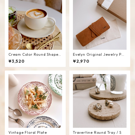
Cream Color Round Shape C
Evelyn Original Jewelry Pou
up Saucer Set
ch
¥3,520
¥2,970
Vintage Floral Plate
Travertine Round Tray / S