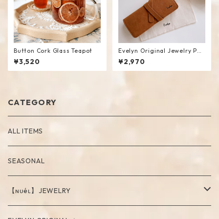
Button Cork Glass Teapot
Evelyn Original Jewelry Pou
ch
¥3,520
¥2,970
CATEGORY
ALL ITEMS
SEASONAL
【ɴᴜéʟ】JEWELRY