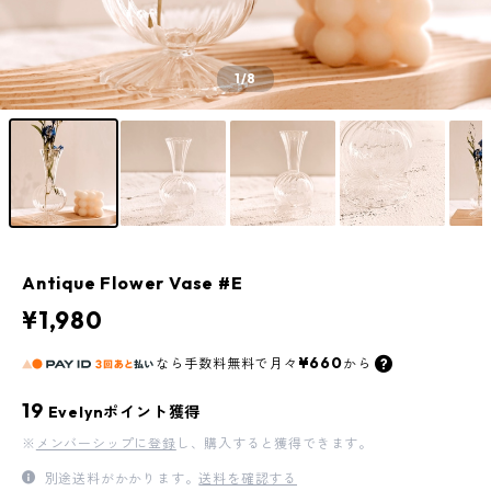
1
/8
Antique Flower Vase #E
¥1,980
¥660
なら
手数料無料で
月々
から
19
Evelynポイント獲得
※
メンバーシップに登録
し、購入すると獲得できます。
別途送料がかかります。
送料を確認する