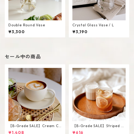
Double Round Vase
Crystal Glass Vase / L
¥3,300
¥3,190
セール中の商品
【B-Grade SALE】Cream Co
【B-Grade SALE】Striped Sh
lor Round Shape Cup Saucer
ort Glass / M
¥1,408
¥616