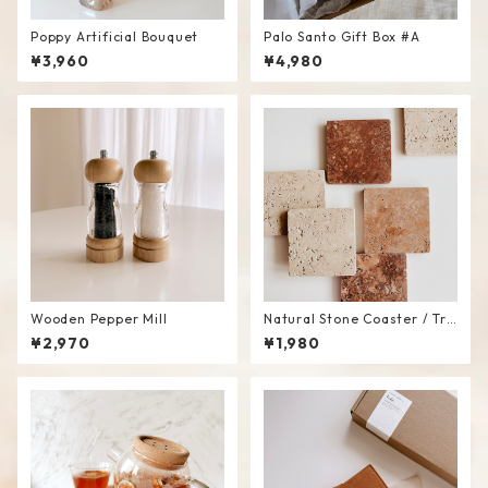
Poppy Artificial Bouquet
Palo Santo Gift Box #A
¥3,960
¥4,980
Wooden Pepper Mill
Natural Stone Coaster / Tra
y
¥2,970
¥1,980