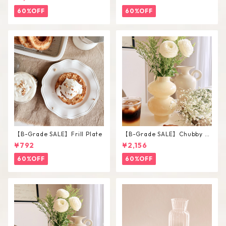
Set
60%OFF
60%OFF
【B-Grade SALE】Frill Plate
【B-Grade SALE】Chubby V
ase / L
¥792
¥2,156
60%OFF
60%OFF