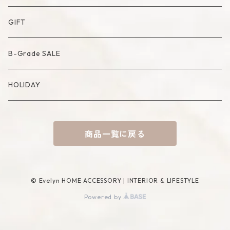
Artificial Bouquet
Cutlery
Candle
Lamp
Mat
Bag
GIFT
Compote・Cake Stand
Candle Accessory
Object
Socks
B-Grade SALE
Placemat
Basket
Mirror
HOLIDAY
Tablecloth
Tissue Cover
商品一覧に戻る
Coaster
Rug
Incense Accessory
© Evelyn HOME ACCESSORY | INTERIOR & LIFESTYLE
Powered by