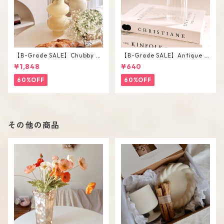
【B-Grade SALE】Chubby V
【B-Grade SALE】Antique F
ase / M
lower Vase #C
¥1,848
¥640
60%OFF
60%OFF
その他の商品