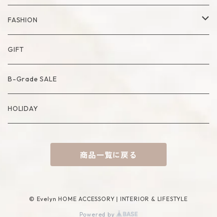
Bowl
Artificial Flower
Accessory Case
Towel
FASHION
Artificial Bouquet
Cutlery
Candle
Lamp
Mat
Bag
GIFT
Compote・Cake Stand
Candle Accessory
Object
Socks
B-Grade SALE
Placemat
Basket
Mirror
HOLIDAY
Tablecloth
Tissue Cover
商品一覧に戻る
Coaster
Rug
Incense Accessory
© Evelyn HOME ACCESSORY | INTERIOR & LIFESTYLE
Powered by