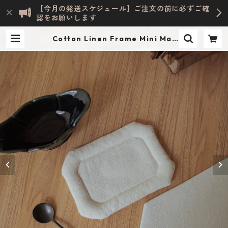
【今月の発送スケジュール】ご注文の前に必ずご確
認をお願いします
Cotton Linen Frame Mini Mat
#White | Evelyn HOME ACCESS
ORY | INTERIOR & LIFESTYLE