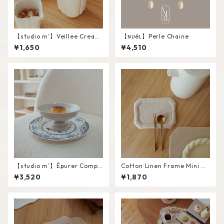
【studio m’】Veillee Cream
【ɴᴜéʟ】Perle Chaine
er #White / L
¥1,650
¥4,510
【studio m’】Épurer Compo
Cotton Linen Frame Mini M
te #White / M
at #Beige
¥3,520
¥1,870