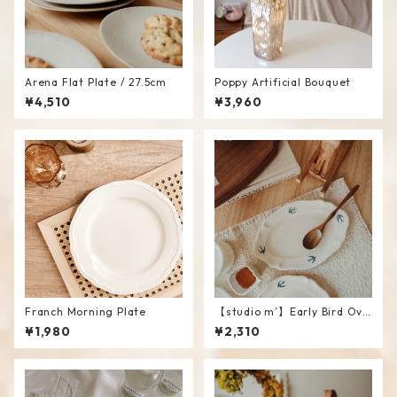
Arena Flat Plate / 27.5cm
Poppy Artificial Bouquet
¥4,510
¥3,960
Franch Morning Plate
【studio m’】Early Bird Ova
l plate / S
¥1,980
¥2,310