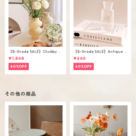
【B-Grade SALE】Chubby V
【B-Grade SALE】Antique F
ase / M
lower Vase #C
¥1,848
¥640
60%OFF
60%OFF
その他の商品