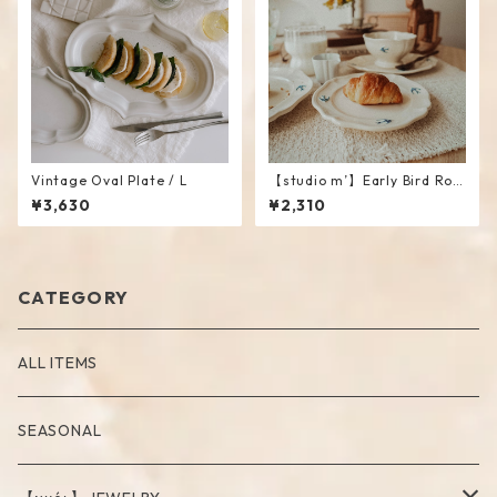
Vintage Oval Plate / L
【studio m’】Early Bird Rou
nd Plate / S
¥3,630
¥2,310
CATEGORY
ALL ITEMS
SEASONAL