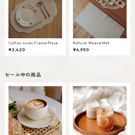
Cotton Linen Frame Placem
Natural Weave Mat
at #Beige
¥2,420
¥4,950
セール中の商品