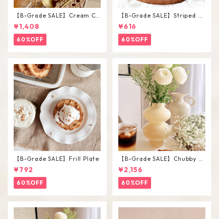
【B-Grade SALE】Cream Co
【B-Grade SALE】Striped Sh
lor Round Shape Cup Saucer
ort Glass / M
¥1,408
¥616
Set
60%OFF
60%OFF
【B-Grade SALE】Frill Plate
【B-Grade SALE】Chubby V
ase / L
¥792
¥2,156
60%OFF
60%OFF