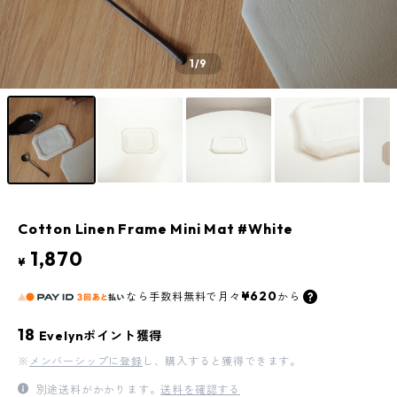
1
/9
Cotton Linen Frame Mini Mat #White
1,870
¥
¥620
なら
手数料無料で
月々
から
18
Evelynポイント獲得
※
メンバーシップに登録
し、購入すると獲得できます。
別途送料がかかります。
送料を確認する