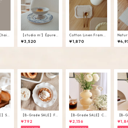
Chain
【studio m’】Épurer
Cotton Linen Frame
Natur
Compote #White / M
Mini Mat #Beige
¥3,520
¥1,870
¥4,9
E】Str
【B-Grade SALE】Fri
【B-Grade SALE】Ch
【B-G
ss / M
ll Plate
ubby Vase / L
ubby 
¥792
¥2,156
¥1,8