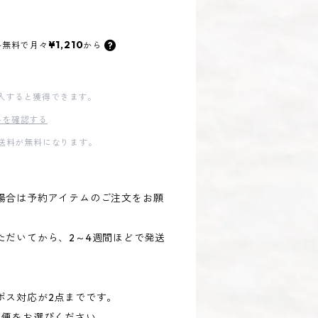
¥1,210
料無料で
月々
から
入すると獲得できます。
料を確認する
内送料が無料になります。
場合は予約アイテムのご注文をお願
ただいてから、2～4週間ほどで発送
ポス対応が2点までです。
急便をお選びください。