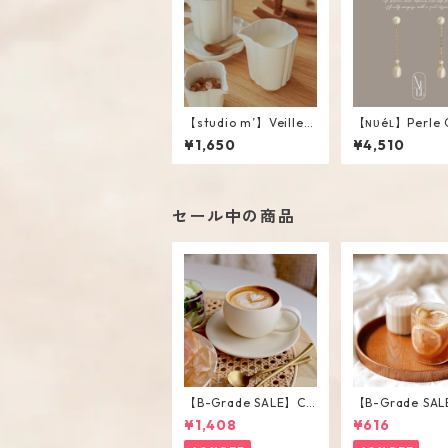
【studio m’】Veillee
【ɴᴜéʟ】Perle 
Creamer #White / L
e
¥1,650
¥4,510
セール中の商品
【B-Grade SALE】Cr
【B-Grade SAL
eam Color Round Sh
iped Short Gla
¥1,408
¥616
ape Cup Saucer Set