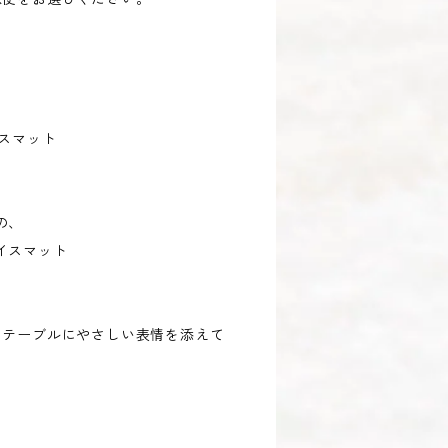
スマット
の、
イスマット
、
 テーブルにやさしい表情を添えて
、