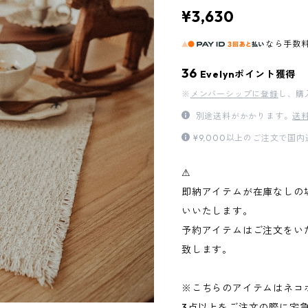
¥3,630
なら
手数
36
Evelynポイント獲得
※
メンバーシップに登録
し、購
別途送料がかかります。
送
¥9,000以上のご注文で国
⚠︎
即納アイテムが在庫なしの
いいたします。
予約アイテムはご注文をい
致します。
※こちらのアイテムはネコ
3点以上をご注文の際に宅