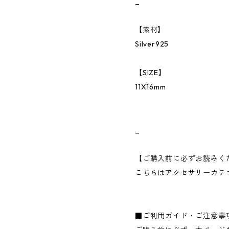
_
【素材】
Silver925
【SIZE】
11X16mm
_
【ご購入前に必ずお読みく
こちらはアクセサリーカテ
■ご利用ガイド・ご注意事