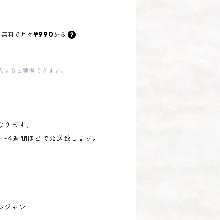
¥990
料無料で
月々
から
入すると獲得できます。
なります。
2〜4週間ほどで発送致します。
・アルジャン