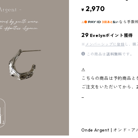
2,970
¥
なら
手数
29
Evelynポイント獲得
※
メンバーシップに登録
し、購
この商品は
送料無料
です。
⚠︎
こちらの商品は予約商品と
ご注文をいただいてから、
_
Onde Argent | オンド