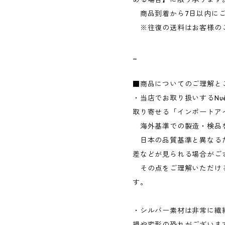
商品到着から7日以内にご
※往復の送料はお客様の
_
■商品についてのご理解と
・当店でお取り扱いするNu
取り寄せる「インポートア
海外基準での製造・検品
日本の品質基準と異なる
差などが見られる場合がご
その点をご理解いただけ
す。
・シルバー素材は非常に繊
損や変形の恐れがございま