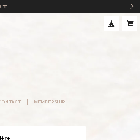
ます
CONTACT
MEMBERSHIP
ière