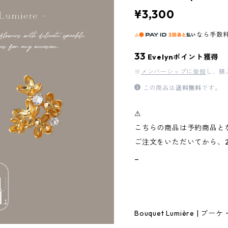
¥3,300
なら
手数
33
Evelynポイント獲得
※
メンバーシップに登録
し、購
この商品は
送料無料
です。
⚠︎
こちらの商品は予約商品と
ご注文をいただいてから、
_
Bouquet Lumière | 
_