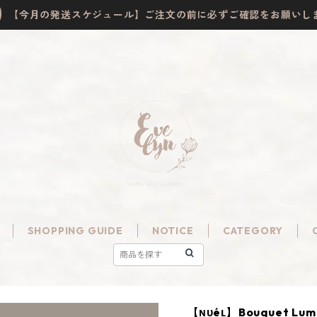
【今月の発送スケジュール】ご注文の前に必ずご確認をお願いし
SHOPPING GUIDE
NOTICE
CATEGORY
【ɴᴜéʟ】Bouquet Lum