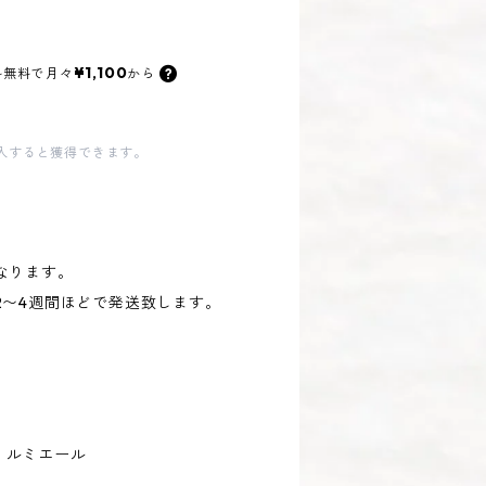
¥1,100
料無料で
月々
から
入すると獲得できます。
なります。
2〜4週間ほどで発送致します。
ブーケ・ルミエール