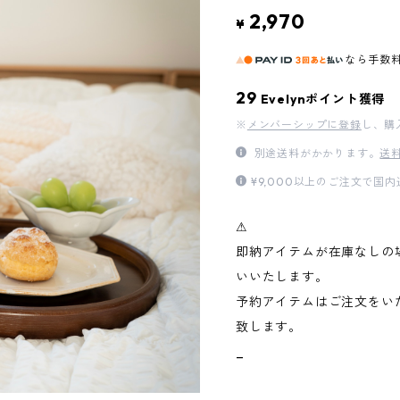
2,970
¥
なら
手数
29
Evelynポイント獲得
※
メンバーシップに登録
し、購
別途送料がかかります。
送
¥9,000以上のご注文で国
⚠︎
即納アイテムが在庫なしの
いいたします。
予約アイテムはご注文をい
致します。
_