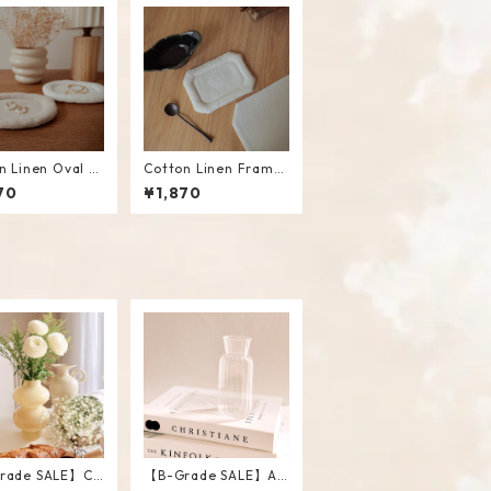
n Linen Oval M
Cotton Linen Frame
at #Beige
Mini Mat #White
70
¥1,870
rade SALE】Ch
【B-Grade SALE】An