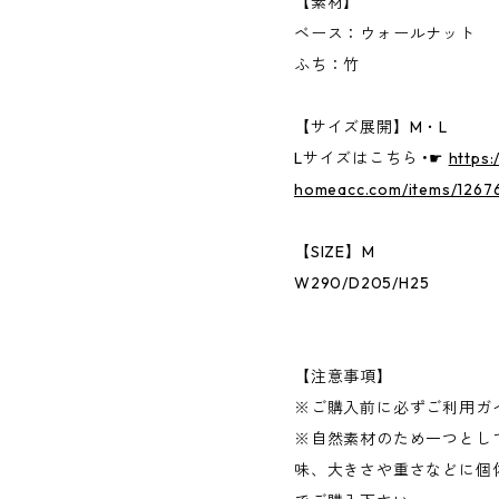
【素材】
ベース：ウォールナット
ふち：竹
【サイズ展開】M・L
Lサイズはこちら •☛
https
homeacc.com/items/1267
【SIZE】M
W290/D205/H25
【注意事項】
※ご購入前に必ずご利用ガ
※自然素材のため一つとし
味、大きさや重さなどに個