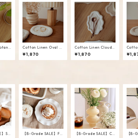
otani
Cotton Linen Oval M
Cotton Linen Cloud
Cotto
White
ini Mat #White
Mini Mat #White
ini M
¥1,870
¥1,870
¥1,8
E】Str
【B-Grade SALE】Fri
【B-Grade SALE】Ch
【B-G