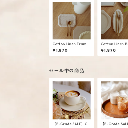
Cotton Linen Frame
Cotton Linen B
Mini Mat #Beige
cal Mini Mat #
¥1,870
¥1,870
セール中の商品
【B-Grade SALE】Cr
【B-Grade SAL