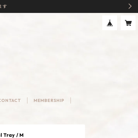
ます
CONTACT
MEMBERSHIP
 Tray / M