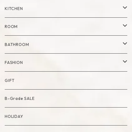
Mug
Plate
Vase
KITCHEN
Glass
Dry Flower Vase
Set
Tray
Kitchen Tool
ROOM
Milk Pitcher
Fabric Poster
Tea Pot
Blanket
BATHROOM
Bowl
Artificial Flower
Accessory Case
Towel
FASHION
Artificial Bouquet
Cutlery
Candle
Lamp
Mat
Bag
GIFT
Compote・Cake Stand
Candle Accessory
Object
Socks
B-Grade SALE
Placemat
Basket
Mirror
HOLIDAY