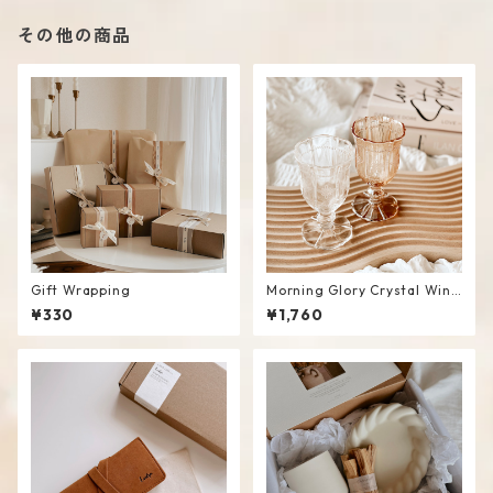
その他の商品
Gift Wrapping
Morning Glory Crystal Wine
Glass
¥330
¥1,760