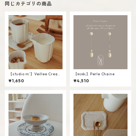
同じカテゴリの商品
【studio m’】Veillee Cream
【ɴᴜéʟ】Perle Chaine
er #White / L
¥1,650
¥4,510