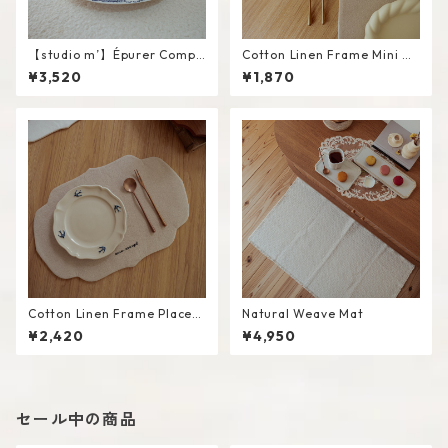
【studio m’】Épurer Compo
Cotton Linen Frame Mini M
te #White / M
at #Beige
¥3,520
¥1,870
Cotton Linen Frame Placem
Natural Weave Mat
at #Beige
¥2,420
¥4,950
セール中の商品