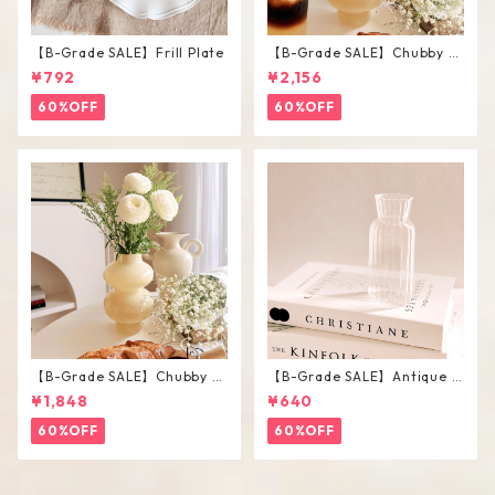
【B-Grade SALE】Frill Plate
【B-Grade SALE】Chubby V
ase / L
¥792
¥2,156
60%OFF
60%OFF
【B-Grade SALE】Chubby V
【B-Grade SALE】Antique F
ase / M
lower Vase #C
¥1,848
¥640
60%OFF
60%OFF