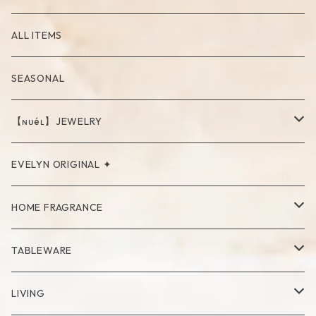
ALL ITEMS
SEASONAL
【ɴᴜéʟ】JEWELRY
PIERCE
EVELYN ORIGINAL ✦
NECKLACE
HOME FRAGRANCE
RING
Palo Santo
TABLEWARE
Cup
LIVING