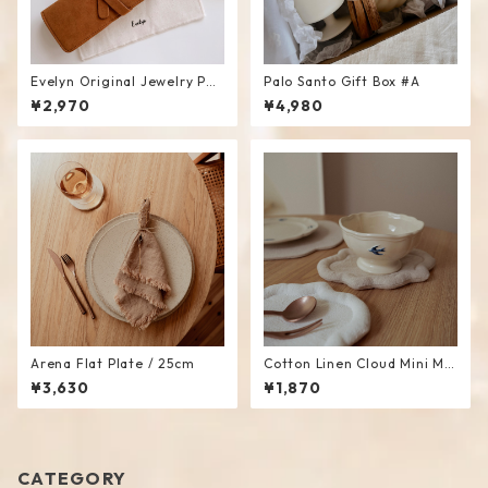
Evelyn Original Jewelry Pou
Palo Santo Gift Box #A
ch
¥2,970
¥4,980
Arena Flat Plate / 25cm
Cotton Linen Cloud Mini Ma
t #Beige
¥3,630
¥1,870
CATEGORY