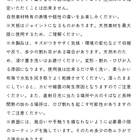
定いただくことは出来ません。
自然素材特有の表情や個性の違いをお楽しみください。
※天板はジョイントになるものがあります。天然素材を最大
限に使用するため、ご理解ください。
※木製品は、キズがつきやすく気候・環境の変化などで収縮
や反り、多少の割れ目がある場合があります。天然木のた
め、浸け置き洗いはお避けください。変形・割れ・ひびが入
る原因になります。使用後は出来るだけ早く洗い、柔らかい
布等で水気を拭き取りよく乾燥させてください。湿ったまま
にしていると、カビや細菌の発生原因となりますのでご注意
ください。また、直射日光に当たる場所や火のそばなど長時
間熱の加わる場所は、ひび割れを起こす可能性がありますの
でご注意ください。
※表面には、風合いや手触りを損なわないように必要最小限
のコーティングを施しています。そのため多少の色ムラがで
る場合があります。