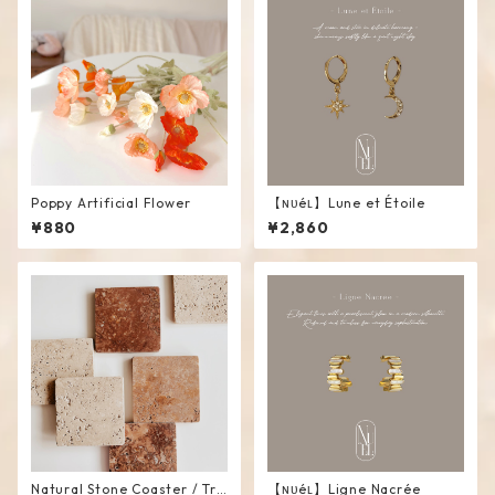
Poppy Artificial Flower
【ɴᴜéʟ】Lune et Étoile
¥880
¥2,860
Natural Stone Coaster / Tra
【ɴᴜéʟ】Ligne Nacrée