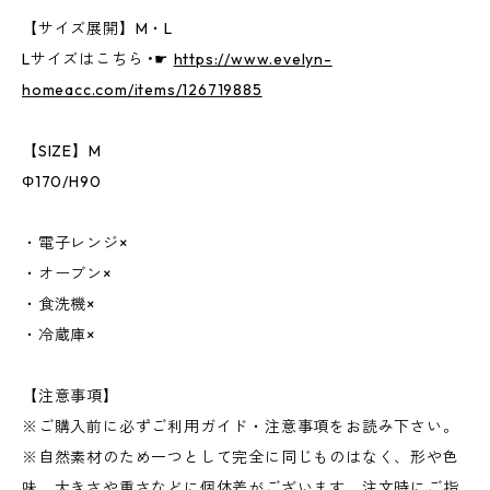
【サイズ展開】M・L
Lサイズはこちら •☛
https://www.evelyn-
homeacc.com/items/126719885
【SIZE】M
Φ170/H90
・電子レンジ×
・オーブン×
・食洗機×
・冷蔵庫×
【注意事項】
※ご購入前に必ずご利用ガイド・注意事項をお読み下さい。
※自然素材のため一つとして完全に同じものはなく、形や色
味、大きさや重さなどに個体差がございます。注文時にご指