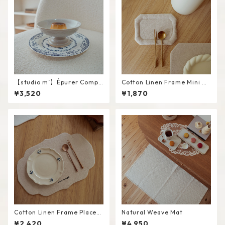
【studio m’】Épurer Compo
Cotton Linen Frame Mini M
te #White / M
at #Beige
¥3,520
¥1,870
Cotton Linen Frame Placem
Natural Weave Mat
at #Beige
¥2,420
¥4,950