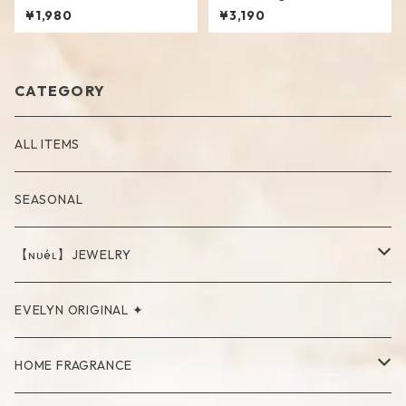
y
¥1,980
¥3,190
CATEGORY
ALL ITEMS
SEASONAL
【ɴᴜéʟ】JEWELRY
PIERCE
EVELYN ORIGINAL ✦
NECKLACE
HOME FRAGRANCE