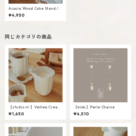
Acacia Wood Cake Stand /
M
¥4,950
同じカテゴリの商品
【studio m’】Veillee Cream
【ɴᴜéʟ】Perle Chaine
er #White / L
¥1,650
¥4,510