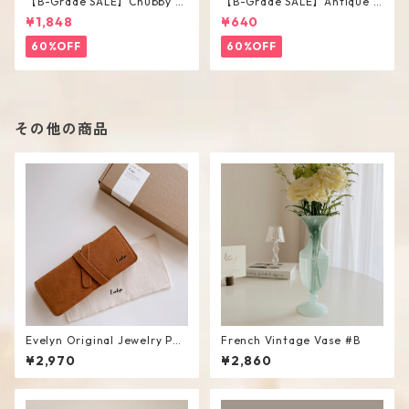
【B-Grade SALE】Chubby V
【B-Grade SALE】Antique F
ase / M
lower Vase #C
¥1,848
¥640
60%OFF
60%OFF
その他の商品
Evelyn Original Jewelry Pou
French Vintage Vase #B
ch
¥2,970
¥2,860