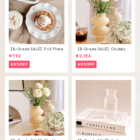
【B-Grade SALE】Frill Plate
【B-Grade SALE】Chubby V
ase / L
¥792
¥2,156
60%OFF
60%OFF