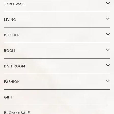
RING
Palo Santo
TABLEWARE
Cup
LIVING
Mug
Plate
Vase
KITCHEN
Glass
Dry Flower Vase
Set
Tray
Kitchen Tool
ROOM
Milk Pitcher
Fabric Poster
Tea Pot
Blanket
BATHROOM
Bowl
Artificial Flower
Accessory Case
Towel
FASHION
Artificial Bouquet
Cutlery
Candle
Lamp
Mat
Bag
GIFT
Compote・Cake Stand
Candle Accessory
Object
Socks
B-Grade SALE