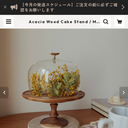
【今月の発送スケジュール】ご注文の前に必ずご確
認をお願いします
Acacia Wood Cake Stand / M |
Evelyn HOME ACCESSORY | INT
ERIOR & LIFESTYLE