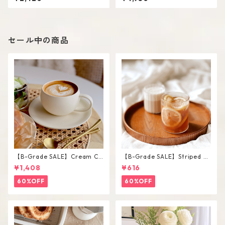
セール中の商品
【B-Grade SALE】Cream Co
【B-Grade SALE】Striped Sh
lor Round Shape Cup Saucer
ort Glass / M
¥1,408
¥616
Set
60%OFF
60%OFF