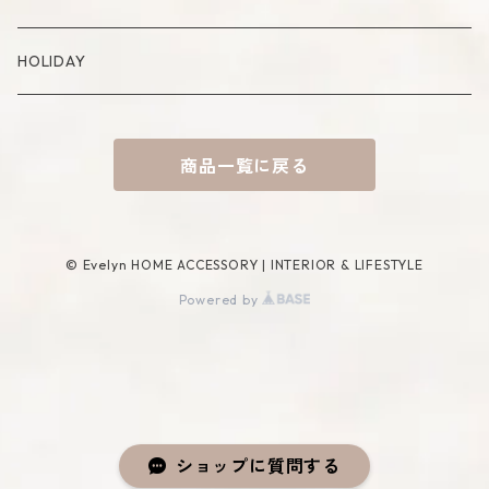
Placemat
Basket
Mirror
HOLIDAY
Tablecloth
Tissue Cover
商品一覧に戻る
Coaster
Rug
Incense Accessory
© Evelyn HOME ACCESSORY | INTERIOR & LIFESTYLE
Powered by
ショップに質問する