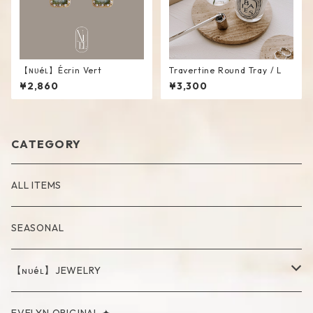
【ɴᴜéʟ】Écrin Vert
Travertine Round Tray / L
¥2,860
¥3,300
CATEGORY
ALL ITEMS
SEASONAL
【ɴᴜéʟ】JEWELRY
PIERCE