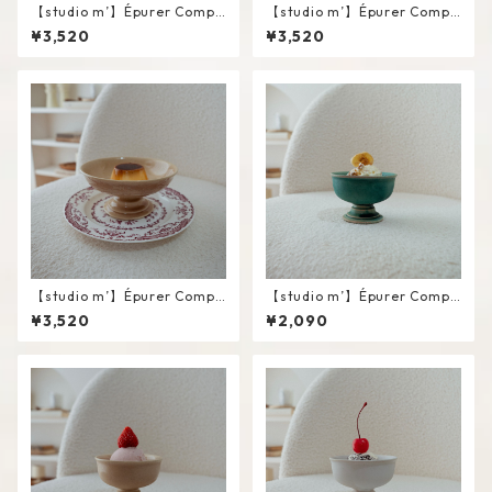
【studio m’】Épurer Compo
【studio m’】Épurer Compo
te #White / M
te #Turquoise blue / M
¥3,520
¥3,520
【studio m’】Épurer Compo
【studio m’】Épurer Compo
te #Pink beige / M
te #Turquoise blue / S
¥3,520
¥2,090