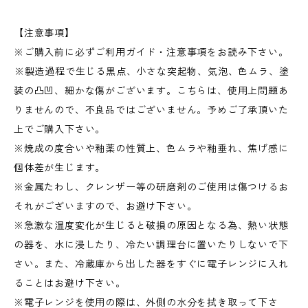
【注意事項】
※ご購入前に必ずご利用ガイド・注意事項をお読み下さい。
︎※製造過程で生じる黒点、小さな突起物、気泡、色ムラ、塗
装の凸凹、細かな傷がございます。こちらは、使用上問題あ
りませんので、不良品ではございません。予めご了承頂いた
上でご購入下さい。
※焼成の度合いや釉薬の性質上、色ムラや釉垂れ、焦げ感に
個体差が生じます。
※金属たわし、クレンザー等の研磨剤のご使用は傷つけるお
それがございますので、お避け下さい。
※急激な温度変化が生じると破損の原因となる為、熱い状態
の器を、水に浸したり、冷たい調理台に置いたりしないで下
さい。また、冷蔵庫から出した器をすぐに電子レンジに入れ
ることはお避け下さい。
※電子レンジを使用の際は、外側の水分を拭き取って下さ