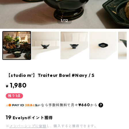
1
/12
【studio m’】Traiteur Bowl #Navy / S
1,980
¥
残り1点
¥660
なら
手数料無料で
月々
から
19
Evelynポイント獲得
※
メンバーシップに登録
し、購入すると獲得できます。