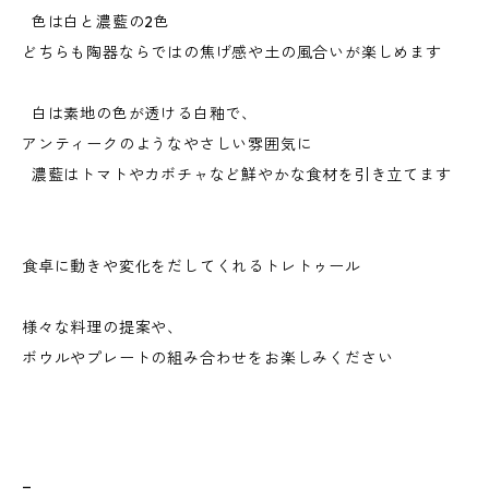
色は白と濃藍の2色
どちらも陶器ならではの焦げ感や土の風合いが楽しめます
白は素地の色が透ける白釉で、
アンティークのようなやさしい雰囲気に
濃藍はトマトやカボチャなど鮮やかな食材を引き立てます
食卓に動きや変化をだしてくれるトレトゥール
様々な料理の提案や、
ボウルやプレートの組み合わせをお楽しみください
_