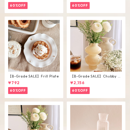
60%OFF
60%OFF
【B-Grade SALE】Frill Plate
【B-Grade SALE】Chubby V
ase / L
¥792
¥2,156
60%OFF
60%OFF