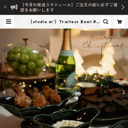
【今月の発送スケジュール】ご注文の前に必ずご確
認をお願いします
【studio m’】Traiteur Bowl #N
avy / S | Evelyn HOME ACCESS
ORY | INTERIOR & LIFESTYLE