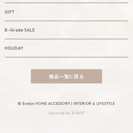
Artificial Bouquet
Cutlery
Candle
Lamp
Mat
Bag
GIFT
Compote・Cake Stand
Candle Accessory
Object
Socks
B-Grade SALE
Placemat
Basket
Mirror
HOLIDAY
Tablecloth
Tissue Cover
商品一覧に戻る
Coaster
Rug
Incense Accessory
© Evelyn HOME ACCESSORY | INTERIOR & LIFESTYLE
Powered by