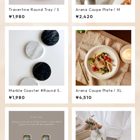
Travertine Round Tray / S
Arena Coupe Plate / M
¥1,980
¥2,420
Marble Coaster #Round Sha
Arena Coupe Plate / XL
pe
¥1,980
¥4,510