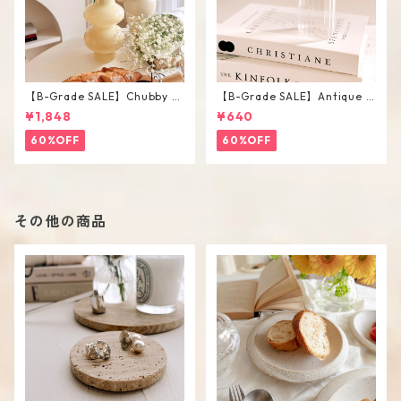
【B-Grade SALE】Chubby V
【B-Grade SALE】Antique F
ase / M
lower Vase #C
¥1,848
¥640
60%OFF
60%OFF
その他の商品