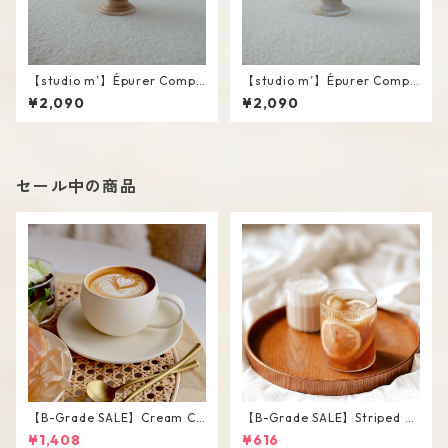
【studio m’】Épurer Compo
【studio m’】Épurer Compo
te #Pink beige / S
te #White / S
¥2,090
¥2,090
セール中の商品
【B-Grade SALE】Cream Co
【B-Grade SALE】Striped Sh
lor Round Shape Cup Saucer
ort Glass / M
¥1,408
¥616
Set