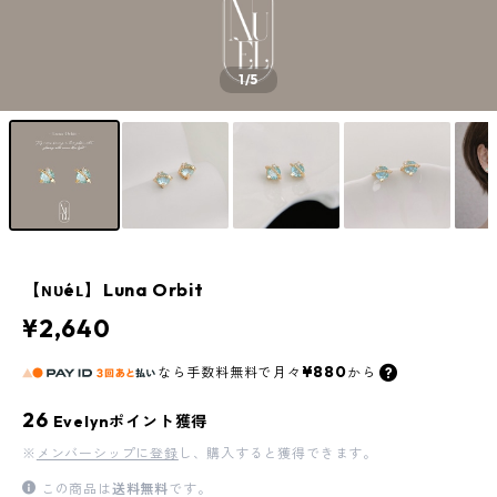
1
/5
【ɴᴜéʟ】Luna Orbit
¥2,640
¥880
なら
手数料無料で
月々
から
26
Evelynポイント獲得
※
メンバーシップに登録
し、購入すると獲得できます。
この商品は
送料無料
です。