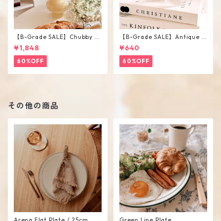
【B-Grade SALE】Chubby V
【B-Grade SALE】Antique F
ase / M
lower Vase #C
¥1,848
¥640
60%OFF
60%OFF
その他の商品
Arena Flat Plate / 25cm
Green Line Plate