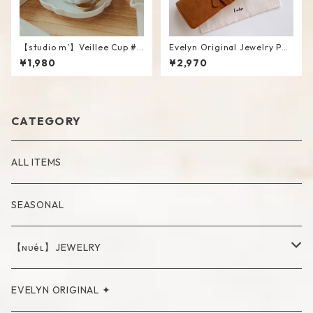
【studio m’】Veillee Cup #
Evelyn Original Jewelry Pou
White
ch
¥1,980
¥2,970
CATEGORY
ALL ITEMS
SEASONAL
【ɴᴜéʟ】JEWELRY
PIERCE
EVELYN ORIGINAL ✦