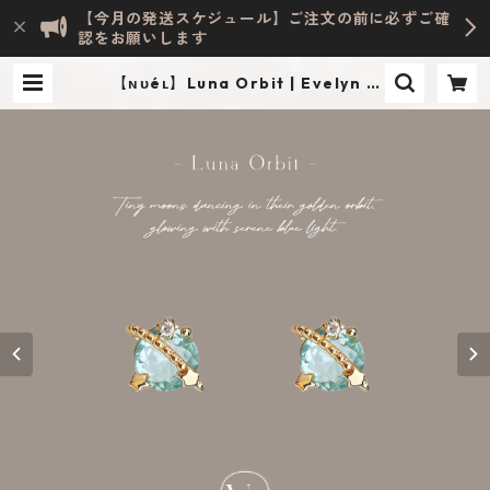
【今月の発送スケジュール】ご注文の前に必ずご確
認をお願いします
【ɴᴜéʟ】Luna Orbit | Evelyn H
OME ACCESSORY | INTERIOR &
LIFESTYLE