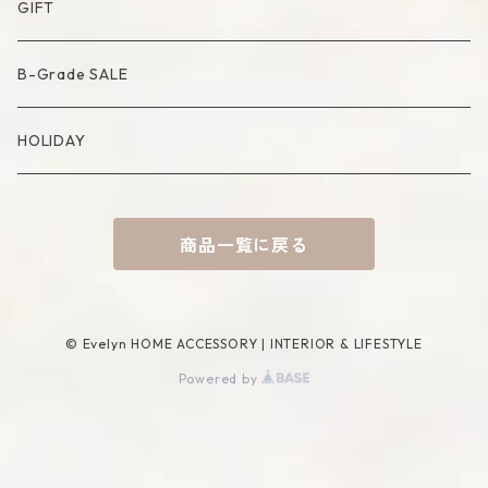
Artificial Bouquet
Cutlery
Candle
Lamp
Mat
Bag
GIFT
Compote・Cake Stand
Candle Accessory
Object
Socks
B-Grade SALE
Placemat
Basket
Mirror
HOLIDAY
Tablecloth
Tissue Cover
商品一覧に戻る
Coaster
Rug
Incense Accessory
© Evelyn HOME ACCESSORY | INTERIOR & LIFESTYLE
Powered by