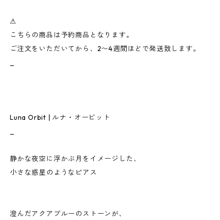
⚠︎
こちらの商品は予約商品となります。
ご注文をいただいてから、2〜4週間ほどで発送致します。
_
Luna Orbit | ルナ・オービット
_
静かな夜空に浮かぶ月をイメージした、
小さな惑星のようなピアス
澄んだアクアブルーのストーンが、