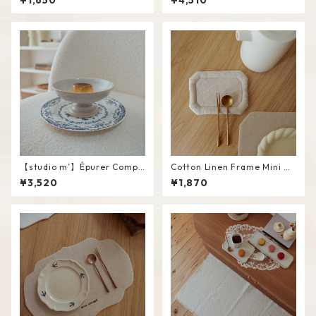
¥1,650
¥4,510
【studio m’】Épurer Compo
Cotton Linen Frame Mini M
te #White / M
at #Beige
¥3,520
¥1,870