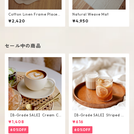
Cotton Linen Frame Placem
Natural Weave Mat
at #Beige
¥2,420
¥4,950
セール中の商品
【B-Grade SALE】Cream Co
【B-Grade SALE】Striped Sh
lor Round Shape Cup Saucer
ort Glass / M
¥1,408
¥616
Set
60%OFF
60%OFF