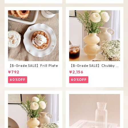
【B-Grade SALE】Frill Plate
【B-Grade SALE】Chubby V
ase / L
¥792
¥2,156
60%OFF
60%OFF