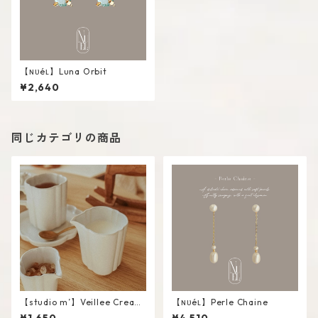
【ɴᴜéʟ】Luna Orbit
¥2,640
同じカテゴリの商品
【studio m’】Veillee Cream
【ɴᴜéʟ】Perle Chaine
er #White / L