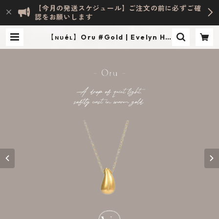
【今月の発送スケジュール】ご注文の前に必ずご確
認をお願いします
【ɴᴜéʟ】Oru #Gold | Evelyn HO
ME ACCESSORY | INTERIOR & LI
FESTYLE