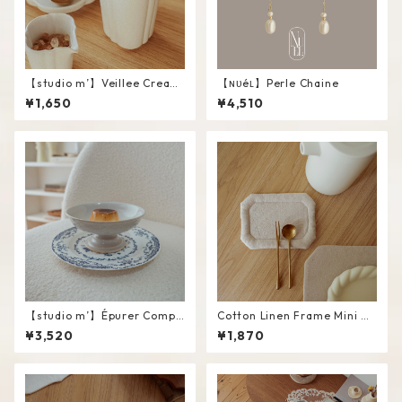
【studio m’】Veillee Cream
【ɴᴜéʟ】Perle Chaine
er #White / L
¥1,650
¥4,510
【studio m’】Épurer Compo
Cotton Linen Frame Mini M
te #White / M
at #Beige
¥3,520
¥1,870