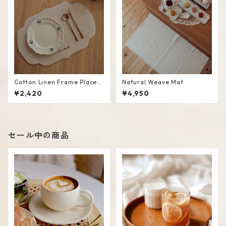
Cotton Linen Frame Placem
Natural Weave Mat
at #Beige
¥2,420
¥4,950
セール中の商品