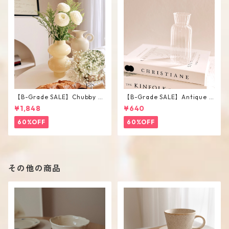
【B-Grade SALE】Chubby V
【B-Grade SALE】Antique F
ase / M
lower Vase #C
¥1,848
¥640
60%OFF
60%OFF
その他の商品