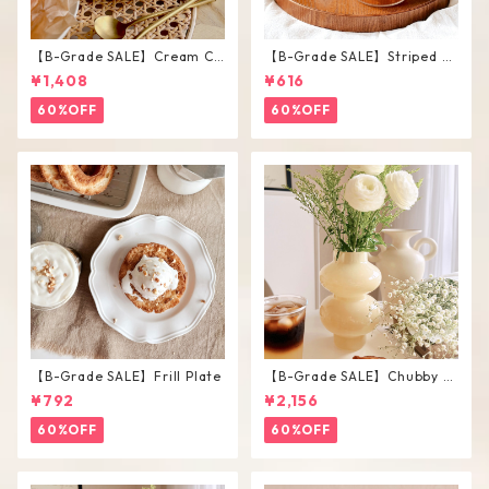
【B-Grade SALE】Cream Co
【B-Grade SALE】Striped Sh
lor Round Shape Cup Saucer
ort Glass / M
¥1,408
¥616
Set
60%OFF
60%OFF
【B-Grade SALE】Frill Plate
【B-Grade SALE】Chubby V
ase / L
¥792
¥2,156
60%OFF
60%OFF