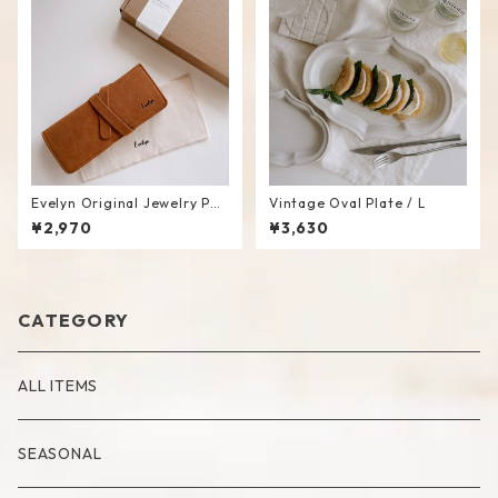
Evelyn Original Jewelry Pou
Vintage Oval Plate / L
ch
¥2,970
¥3,630
CATEGORY
ALL ITEMS
SEASONAL