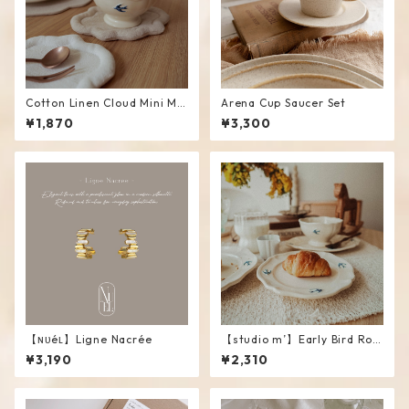
Cotton Linen Cloud Mini Ma
Arena Cup Saucer Set
t #Beige
¥1,870
¥3,300
【ɴᴜéʟ】Ligne Nacrée
【studio m’】Early Bird Rou
nd Plate / S
¥3,190
¥2,310