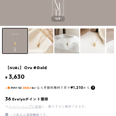
1
/9
【ɴᴜéʟ】Oru #Gold
3,630
¥
¥1,210
なら
手数料無料で
月々
から
36
Evelynポイント獲得
※
メンバーシップに登録
し、購入すると獲得できます。
この商品は
送料無料
です。