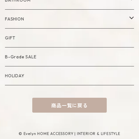
BATHROOM
Bowl
Artificial Flower
Accessory Case
Towel
FASHION
Artificial Bouquet
Cutlery
Candle
Lamp
Mat
Bag
GIFT
Compote・Cake Stand
Candle Accessory
Object
Socks
B-Grade SALE
Placemat
Basket
Mirror
HOLIDAY
Tablecloth
Tissue Cover
商品一覧に戻る
Coaster
Rug
Incense Accessory
© Evelyn HOME ACCESSORY | INTERIOR & LIFESTYLE