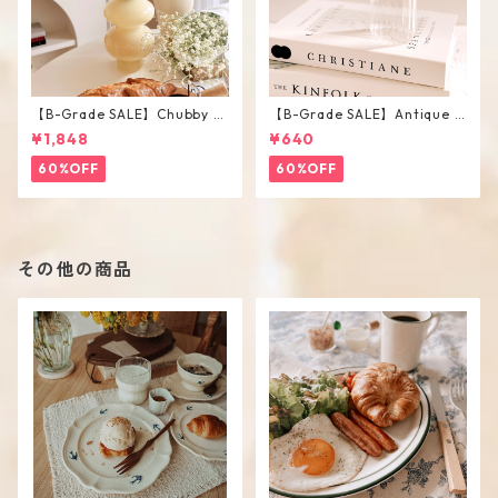
【B-Grade SALE】Chubby V
【B-Grade SALE】Antique F
ase / M
lower Vase #C
¥1,848
¥640
60%OFF
60%OFF
その他の商品