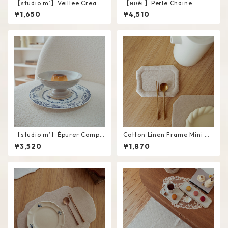
【studio m’】Veillee Cream
【ɴᴜéʟ】Perle Chaine
er #White / L
¥1,650
¥4,510
【studio m’】Épurer Compo
Cotton Linen Frame Mini M
te #White / M
at #Beige
¥3,520
¥1,870