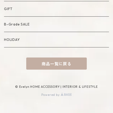
Artificial Bouquet
Cutlery
Candle
Lamp
Mat
Bag
GIFT
Compote・Cake Stand
Candle Accessory
Object
Socks
B-Grade SALE
Placemat
Basket
Mirror
HOLIDAY
Tablecloth
Tissue Cover
商品一覧に戻る
Coaster
Rug
Incense Accessory
© Evelyn HOME ACCESSORY | INTERIOR & LIFESTYLE
Powered by