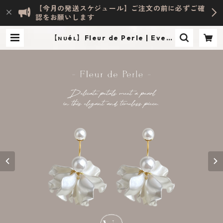
【今月の発送スケジュール】ご注文の前に必ずご確
認をお願いします
【ɴᴜéʟ】Fleur de Perle | Evely
n HOME ACCESSORY | INTERIO
R & LIFESTYLE