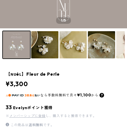
1
/5
【ɴᴜéʟ】Fleur de Perle
¥3,300
¥1,100
なら
手数料無料で
月々
から
33
Evelynポイント獲得
※
メンバーシップに登録
し、購入すると獲得できます。
この商品は
送料無料
です。