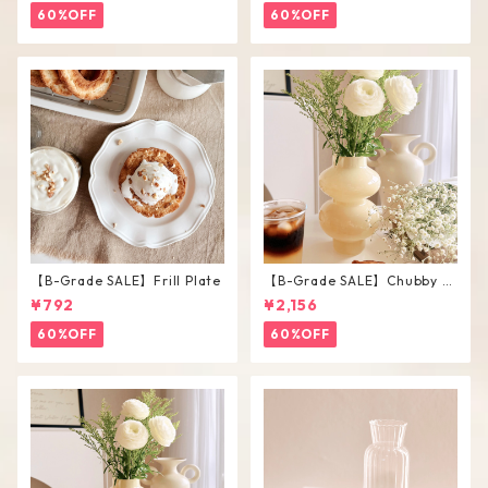
60%OFF
60%OFF
【B-Grade SALE】Frill Plate
【B-Grade SALE】Chubby V
ase / L
¥792
¥2,156
60%OFF
60%OFF