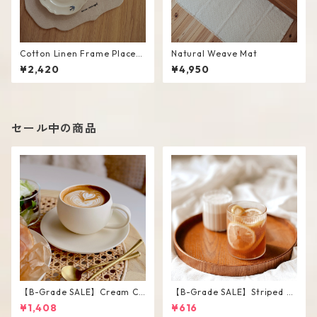
Cotton Linen Frame Placem
Natural Weave Mat
at #Beige
¥2,420
¥4,950
セール中の商品
【B-Grade SALE】Cream Co
【B-Grade SALE】Striped Sh
lor Round Shape Cup Saucer
ort Glass / M
¥1,408
¥616
Set