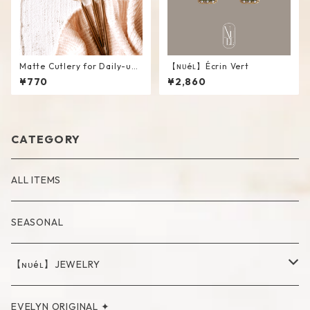
Matte Cutlery for Daily-use
【ɴᴜéʟ】Écrin Vert
#RoseGold
¥770
¥2,860
CATEGORY
ALL ITEMS
SEASONAL
【ɴᴜéʟ】JEWELRY
PIERCE
EVELYN ORIGINAL ✦