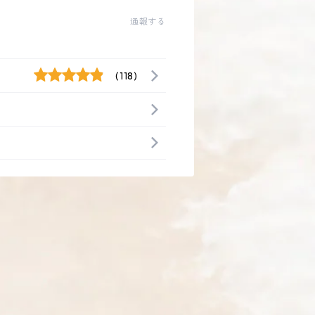
通報する
(118)