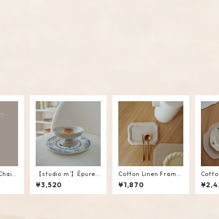
Chain
【studio m’】Épurer
Cotton Linen Frame
Cotto
Compote #White / M
Mini Mat #Beige
Place
¥3,520
¥1,870
¥2,4