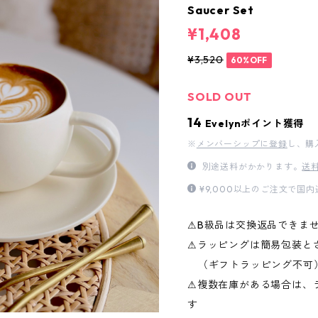
Saucer Set
¥1,408
¥3,520
60%OFF
SOLD OUT
14
Evelynポイント獲得
※
メンバーシップに登録
し、購
別途送料がかかります。
送
¥9,000以上のご注文で国
⚠︎B級品は交換返品できま
⚠︎ラッピングは簡易包装と
（ギフトラッピング不可
⚠︎複数在庫がある場合は
す