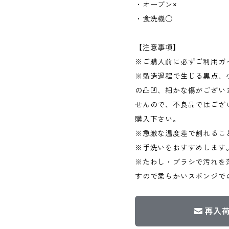
・オーブン×
・食洗機○
【注意事項】
※ご購入前に必ずご利用ガ
※製造過程で生じる黒点、
の凸凹、細かな傷がござい
せんので、不良品ではござ
購入下さい。
※急激な温度差で割れるこ
※手洗いをおすすめします
※たわし・ブラシで汚れを
すので柔らかいスポンジで
再入