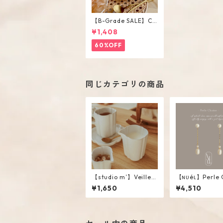
【B-Grade SALE】Cr
eam Color Round Sh
¥1,408
ape Cup Saucer Set
60%OFF
同じカテゴリの商品
【studio m’】Veillee
【ɴᴜéʟ】Perle 
Creamer #White / L
e
¥1,650
¥4,510