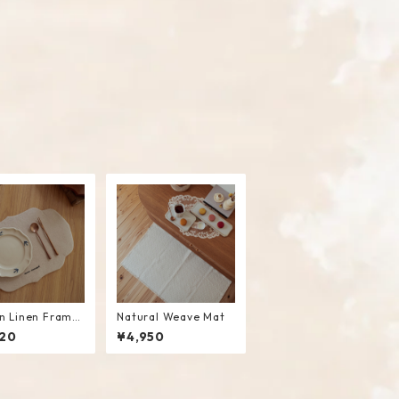
n Linen Frame
Natural Weave Mat
mat #Beige
20
¥4,950