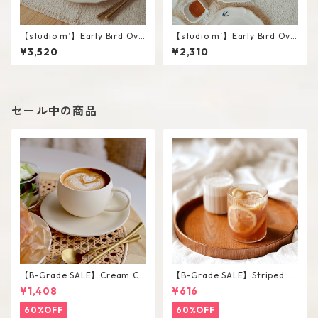
【studio m’】Early Bird Ova
【studio m’】Early Bird Ova
l plate / L
l plate / S
¥3,520
¥2,310
セール中の商品
【B-Grade SALE】Cream Co
【B-Grade SALE】Striped Sh
lor Round Shape Cup Saucer
ort Glass / M
¥1,408
¥616
Set
60%OFF
60%OFF