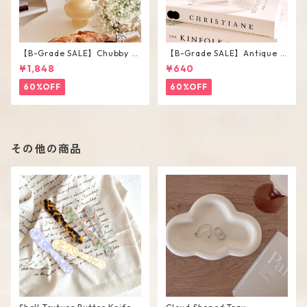
【B-Grade SALE】Chubby V
【B-Grade SALE】Antique F
ase / M
lower Vase #C
¥1,848
¥640
60%OFF
60%OFF
その他の商品