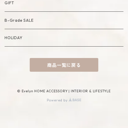
Artificial Bouquet
Cutlery
Candle
Lamp
Mat
Bag
GIFT
Compote・Cake Stand
Candle Accessory
Object
Socks
B-Grade SALE
Placemat
Basket
Mirror
HOLIDAY
Tablecloth
Tissue Cover
商品一覧に戻る
Coaster
Rug
Incense Accessory
© Evelyn HOME ACCESSORY | INTERIOR & LIFESTYLE
Powered by