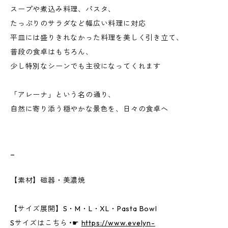
スープや煮込み料理、パスタ、
たっぷりのサラダなど幅広い料理に対応
平皿には盛りきれなかった料理を美しく引き立て、
普段の食卓はもちろん、
少し特別なシーンでも主役になってくれます
「アレーナ」という名の通り、
自然に寄り添う穏やかな景色を、日々の食卓へ
_
【素材】磁器・美濃焼
【サイズ展開】S・M・L・XL・Pasta Bowl
Sサイズはこちら •☛
https://www.evelyn-