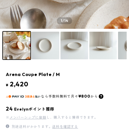
1
/14
Arena Coupe Plate / M
2,420
¥
¥800
なら
手数料無料で
月々
から
24
Evelynポイント獲得
※
メンバーシップに登録
し、購入すると獲得できます。
別途送料がかかります。
送料を確認する