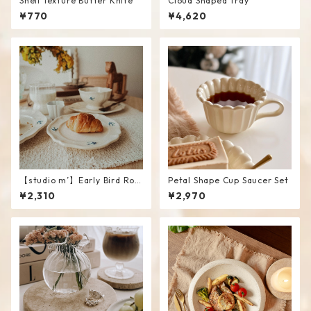
Shell Texture Butter Knife
Cloud Shaped Tray
¥770
¥4,620
【studio m’】Early Bird Rou
Petal Shape Cup Saucer Set
nd Plate / S
¥2,310
¥2,970