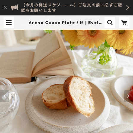
【今月の発送スケジュール】ご注文の前に必ずご確
認をお願いします
Arena Coupe Plate / M | Evelyn
HOME ACCESSORY | INTERIOR
& LIFESTYLE