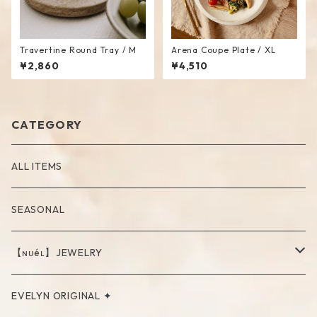
Travertine Round Tray / M
Arena Coupe Plate / XL
¥2,860
¥4,510
CATEGORY
ALL ITEMS
SEASONAL
【ɴᴜéʟ】JEWELRY
PIERCE
EVELYN ORIGINAL ✦