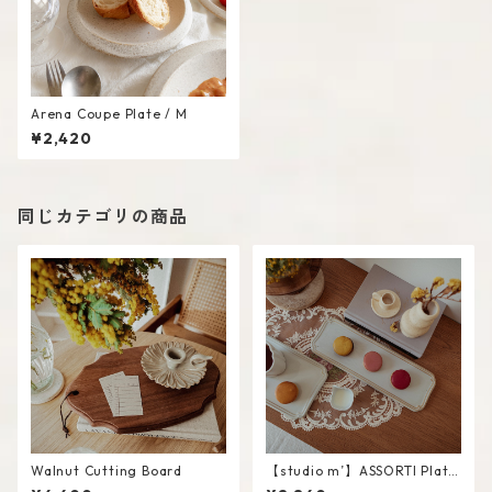
Arena Coupe Plate / M
¥2,420
同じカテゴリの商品
Walnut Cutting Board
【studio m’】ASSORTI Plate
/ L